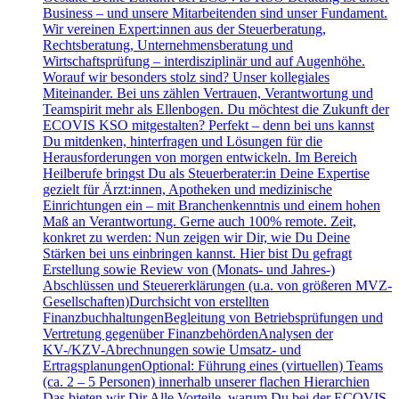
Business – und unsere Mitarbeitenden sind unser Fundament.
Wir vereinen Expert:innen aus der Steuerberatung,
Rechtsberatung, Unternehmensberatung und
Wirtschaftsprüfung – interdisziplinär und auf Augenhöhe.
Worauf wir besonders stolz sind? Unser kollegiales
Miteinander. Bei uns zählen Vertrauen, Verantwortung und
Teamspirit mehr als Ellenbogen. Du möchtest die Zukunft der
ECOVIS KSO mitgestalten? Perfekt – denn bei uns kannst
Du mitdenken, hinterfragen und Lösungen für die
Herausforderungen von morgen entwickeln. Im Bereich
Heilberufe bringst Du als Steuerberater:in Deine Expertise
gezielt für Ärzt:innen, Apotheken und medizinische
Einrichtungen ein – mit Branchenkenntnis und einem hohen
Maß an Verantwortung. Gerne auch 100% remote. Zeit,
konkret zu werden: Nun zeigen wir Dir, wie Du Deine
Stärken bei uns einbringen kannst. Hier bist Du gefragt
Erstellung sowie Review von (Monats- und Jahres-)
Abschlüssen und Steuererklärungen (u.a. von größeren MVZ-
Gesellschaften)Durchsicht von erstellten
FinanzbuchhaltungenBegleitung von Betriebsprüfungen und
Vertretung gegenüber FinanzbehördenAnalysen der
KV-/KZV-Abrechnungen sowie Umsatz- und
ErtragsplanungenOptional: Führung eines (virtuellen) Teams
(ca. 2 – 5 Personen) innerhalb unserer flachen Hierarchien
Das bieten wir Dir Alle Vorteile, warum Du bei der ECOVIS