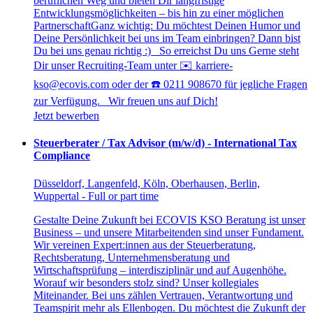
beruflichen Weg und bieten Dir langfristige
Entwicklungsmöglichkeiten – bis hin zu einer möglichen
PartnerschaftGanz wichtig: Du möchtest Deinen Humor und
Deine Persönlichkeit bei uns im Team einbringen? Dann bist
Du bei uns genau richtig :) So erreichst Du uns Gerne steht
Dir unser Recruiting-Team unter ✉️ karriere-
kso@ecovis.com oder der ☎️ 0211 908670 für jegliche Fragen
zur Verfügung. Wir freuen uns auf Dich!
Jetzt bewerben
Steuerberater / Tax Advisor (m/w/d) - International Tax
Compliance
Düsseldorf, Langenfeld, Köln, Oberhausen, Berlin,
Wuppertal - Full or part time
Gestalte Deine Zukunft bei ECOVIS KSO Beratung ist unser
Business – und unsere Mitarbeitenden sind unser Fundament.
Wir vereinen Expert:innen aus der Steuerberatung,
Rechtsberatung, Unternehmensberatung und
Wirtschaftsprüfung – interdisziplinär und auf Augenhöhe.
Worauf wir besonders stolz sind? Unser kollegiales
Miteinander. Bei uns zählen Vertrauen, Verantwortung und
Teamspirit mehr als Ellenbogen. Du möchtest die Zukunft der