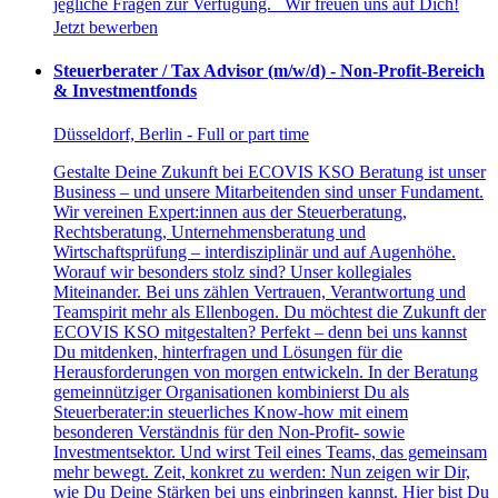
jegliche Fragen zur Verfügung. Wir freuen uns auf Dich!
Jetzt bewerben
Steuerberater / Tax Advisor (m/w/d) - Non-Profit-Bereich
& Investmentfonds
Düsseldorf, Berlin - Full or part time
Gestalte Deine Zukunft bei ECOVIS KSO Beratung ist unser
Business – und unsere Mitarbeitenden sind unser Fundament.
Wir vereinen Expert:innen aus der Steuerberatung,
Rechtsberatung, Unternehmensberatung und
Wirtschaftsprüfung – interdisziplinär und auf Augenhöhe.
Worauf wir besonders stolz sind? Unser kollegiales
Miteinander. Bei uns zählen Vertrauen, Verantwortung und
Teamspirit mehr als Ellenbogen. Du möchtest die Zukunft der
ECOVIS KSO mitgestalten? Perfekt – denn bei uns kannst
Du mitdenken, hinterfragen und Lösungen für die
Herausforderungen von morgen entwickeln. In der Beratung
gemeinnütziger Organisationen kombinierst Du als
Steuerberater:in steuerliches Know-how mit einem
besonderen Verständnis für den Non-Profit- sowie
Investmentsektor. Und wirst Teil eines Teams, das gemeinsam
mehr bewegt. Zeit, konkret zu werden: Nun zeigen wir Dir,
wie Du Deine Stärken bei uns einbringen kannst. Hier bist Du