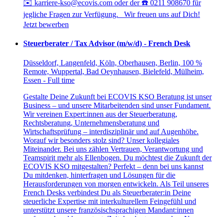
✉️ karriere-kso@ecovis.com oder der ☎️ 0211 908670 für
jegliche Fragen zur Verfügung. Wir freuen uns auf Dich!
Jetzt bewerben
Steuerberater / Tax Advisor (m/w/d) - French Desk
Düsseldorf, Langenfeld, Köln, Oberhausen, Berlin, 100 %
Remote, Wuppertal, Bad Oeynhausen, Bielefeld, Mülheim,
Essen - Full time
Gestalte Deine Zukunft bei ECOVIS KSO Beratung ist unser
Business – und unsere Mitarbeitenden sind unser Fundament.
Wir vereinen Expert:innen aus der Steuerberatung,
Rechtsberatung, Unternehmensberatung und
Wirtschaftsprüfung – interdisziplinär und auf Augenhöhe.
Worauf wir besonders stolz sind? Unser kollegiales
Miteinander. Bei uns zählen Vertrauen, Verantwortung und
Teamspirit mehr als Ellenbogen. Du möchtest die Zukunft der
ECOVIS KSO mitgestalten? Perfekt – denn bei uns kannst
Du mitdenken, hinterfragen und Lösungen für die
Herausforderungen von morgen entwickeln. Als Teil unseres
French Desks verbindest Du als Steuerberater:in Deine
steuerliche Expertise mit interkulturellem Feingefühl und
unterstützt unsere französischsprachigen Mandant:innen