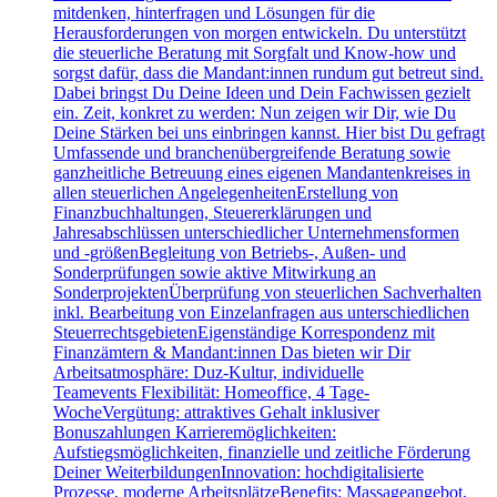
mitdenken, hinterfragen und Lösungen für die
Herausforderungen von morgen entwickeln. Du unterstützt
die steuerliche Beratung mit Sorgfalt und Know-how und
sorgst dafür, dass die Mandant:innen rundum gut betreut sind.
Dabei bringst Du Deine Ideen und Dein Fachwissen gezielt
ein. Zeit, konkret zu werden: Nun zeigen wir Dir, wie Du
Deine Stärken bei uns einbringen kannst. Hier bist Du gefragt
Umfassende und branchenübergreifende Beratung sowie
ganzheitliche Betreuung eines eigenen Mandantenkreises in
allen steuerlichen AngelegenheitenErstellung von
Finanzbuchhaltungen, Steuererklärungen und
Jahresabschlüssen unterschiedlicher Unternehmensformen
und -größenBegleitung von Betriebs-, Außen- und
Sonderprüfungen sowie aktive Mitwirkung an
SonderprojektenÜberprüfung von steuerlichen Sachverhalten
inkl. Bearbeitung von Einzelanfragen aus unterschiedlichen
SteuerrechtsgebietenEigenständige Korrespondenz mit
Finanzämtern & Mandant:innen Das bieten wir Dir
Arbeitsatmosphäre: Duz-Kultur, individuelle
Teamevents Flexibilität: Homeoffice, 4 Tage-
WocheVergütung: attraktives Gehalt inklusiver
Bonuszahlungen Karrieremöglichkeiten:
Aufstiegsmöglichkeiten, finanzielle und zeitliche Förderung
Deiner WeiterbildungenInnovation: hochdigitalisierte
Prozesse, moderne ArbeitsplätzeBenefits: Massageangebot,