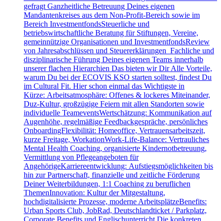
gefragt Ganzheitliche Betreuung Deines eigenen
Mandantenkreises aus dem Non-Profit-Bereich sowie im
Bereich InvestmentfondsSteuerliche und
betriebswirtschaftliche Beratung für Stiftungen, Vereine,
gemeinnützige Organisationen und InvestmentfondsReview
von Jahresabschlüssen und Steuererklärungen Fachliche und
disziplinarische Führung Deines eigenen Teams innerhalb
unserer flachen Hierarchien Das bieten wir Dir Alle Vorteile,
warum Du bei der ECOVIS KSO starten solltest, findest Du
im Cultural Fit. Hier schon einmal das Wichtigste in
Kürze: Arbeitsatmosphäre: Offenes & lockeres Miteinander,
Duz-Kultur, großzügige Feiern mit allen Standorten sowie
individuelle TeameventsWertschätzung: Kommunikation auf
Augenhöhe, regelmäßige Feedbackgespräche, persönliches
OnboardingFlexibilität: Homeoffice, Vertrauensarbeitszeit,
kurze Freitage, WorkationWork-Life-Balance: Vertrauliches
Mental Health Coaching, organisierte Kindernotbetreuung,
Vermittlung von Pflegeangeboten für
AngehörigeKarriereentwicklung: Aufstiegsmöglichkeiten bis
hin zur Partnerschaft, finanzielle und zeitliche Förderung
Deiner Weiterbildungen, 1:1 Coaching zu beruflichen
ThemenInnovation: Kultur der Mitgestaltung,
hochdigitalisierte Prozesse, moderne ArbeitsplätzeBenefits:
Urban Sports Club, JobRad, Deutschlandticket / Parkplatz,
Corporate Benefits und Englischunterricht Die konkreten