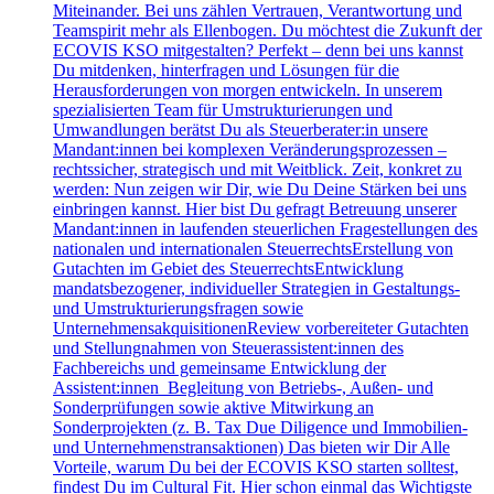
Miteinander. Bei uns zählen Vertrauen, Verantwortung und
Teamspirit mehr als Ellenbogen. Du möchtest die Zukunft der
ECOVIS KSO mitgestalten? Perfekt – denn bei uns kannst
Du mitdenken, hinterfragen und Lösungen für die
Herausforderungen von morgen entwickeln. In unserem
spezialisierten Team für Umstrukturierungen und
Umwandlungen berätst Du als Steuerberater:in unsere
Mandant:innen bei komplexen Veränderungsprozessen –
rechtssicher, strategisch und mit Weitblick. Zeit, konkret zu
werden: Nun zeigen wir Dir, wie Du Deine Stärken bei uns
einbringen kannst. Hier bist Du gefragt Betreuung unserer
Mandant:innen in laufenden steuerlichen Fragestellungen des
nationalen und internationalen SteuerrechtsErstellung von
Gutachten im Gebiet des SteuerrechtsEntwicklung
mandatsbezogener, individueller Strategien in Gestaltungs-
und Umstrukturierungsfragen sowie
UnternehmensakquisitionenReview vorbereiteter Gutachten
und Stellungnahmen von Steuerassistent:innen des
Fachbereichs und gemeinsame Entwicklung der
Assistent:innen Begleitung von Betriebs-, Außen- und
Sonderprüfungen sowie aktive Mitwirkung an
Sonderprojekten (z. B. Tax Due Diligence und Immobilien-
und Unternehmenstransaktionen) Das bieten wir Dir Alle
Vorteile, warum Du bei der ECOVIS KSO starten solltest,
findest Du im Cultural Fit. Hier schon einmal das Wichtigste