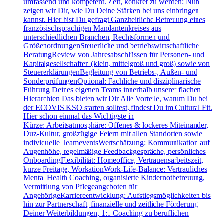
umfassend und kompetent. Zeit, konkret zu werden: Nun
zeigen wir Dir, wie Du Deine Stärken bei uns einbringen
kannst. Hier bist Du gefragt Ganzheitliche Betreuung eines
französischsprachigen Mandantenkreises aus
unterschiedlichen Branchen, Rechtsformen und
GrößenordnungenSteuerliche und betriebswirtschaftliche
BeratungReview von Jahresabschlüssen für Personen- und
Kapitalgesellschaften (klein, mittelgroß und groß) sowie von
SteuererklärungenBegleitung von Betriebs-, Außen- und
SonderprüfungenOptional: Fachliche und disziplinarische
Führung Deines eigenen Teams innerhalb unserer flachen
Hierarchien Das bieten wir Dir Alle Vorteile, warum Du bei
der ECOVIS KSO starten solltest, findest Du im Cultural Fit.
Hier schon einmal das Wichtigste in
Kürze: Arbeitsatmosphäre: Offenes & lockeres Miteinander,
Duz-Kultur, großzügige Feiern mit allen Standorten sowie
individuelle TeameventsWertschätzung: Kommunikation auf
Augenhöhe, regelmäßige Feedbackgespräche, persönliches
OnboardingFlexibilität: Homeoffice, Vertrauensarbeitszeit,
kurze Freitage, WorkationWork-Life-Balance: Vertrauliches
Mental Health Coaching, organisierte Kindernotbetreuung,
Vermittlung von Pflegeangeboten für
AngehörigeKarriereentwicklung: Aufstiegsmöglichkeiten bis
hin zur Partnerschaft, finanzielle und zeitliche Förderung
Deiner Weiterbildungen, 1:1 Coaching zu beruflichen