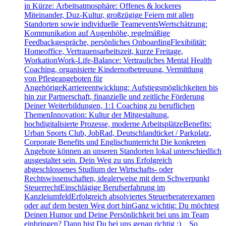
in Kürze: Arbeitsatmosphäre: Offenes & lockeres
Miteinander, Duz-Kultur, großzügige Feiern mit allen
Standorten sowie individuelle TeameventsWertschätzung:
Kommunikation auf Augenhöhe, regelmäßige
Feedbackgespräche, persönliches OnboardingFlexibilität:
Homeoffice, Vertrauensarbeitszeit, kurze Freitage,
WorkationWork-Life-Balance: Vertrauliches Mental Health
Coaching, organisierte Kindernotbetreuung, Vermittlung
von Pflegeangeboten für
AngehörigeKarriereentwicklung: Aufstiegsmöglichkeiten bis
hin zur Partnerschaft, finanzielle und zeitliche Förderung
Deiner Weiterbildungen, 1:1 Coaching zu beruflichen
ThemenInnovation: Kultur der Mitgestaltung,
hochdigitalisierte Prozesse, moderne ArbeitsplätzeBenefits:
Urban Sports Club, JobRad, Deutschlandticket / Parkplatz,
Corporate Benefits und Englischunterricht Die konkreten
Angebote können an unseren Standorten lokal unterschiedlich
ausgestaltet sein. Dein Weg zu uns Erfolgreich
abgeschlossenes Studium der Wirtschafts- oder
Rechtswissenschaften, idealerweise mit dem Schwerpunkt
SteuerrechtEinschlägige Berufserfahrung im
KanzleiumfeldErfolgreich absolviertes Steuerberaterexamen
oder auf dem besten Weg dort hinGanz wichtig: Du möchtest
Deinen Humor und Deine Persönlichkeit bei uns im Team
einbringen? Dann bist Du bei uns genau richtig :) So