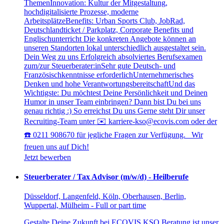
ThemenInnovation: Kultur der Mitgestaltung,
hochdigitalisierte Prozesse, moderne
ArbeitsplätzeBenefits: Urban Sports Club, JobRad,
Deutschlandticket / Parkplatz, Corporate Benefits und
Englischunterricht Die konkreten Angebote können an
unseren Standorten lokal unterschiedlich ausgestaltet sein.
Dein Weg zu uns Erfolgreich absolviertes Berufsexamen
zum/zur Steuerberater:inSehr gute Deutsch- und
Französischkenntnisse erforderlichUnternehmerisches
Denken und hohe VerantwortungsbereitschaftUnd das
Wichtigste: Du möchtest Deine Persönlichkeit und Deinen
Humor in unser Team einbringen? Dann bist Du bei uns
genau richtig :) So erreichst Du uns Gerne steht Dir unser
Recruiting-Team unter ✉️ karriere-kso@ecovis.com oder der
☎️ 0211 908670 für jegliche Fragen zur Verfügung. Wir
freuen uns auf Dich!
Jetzt bewerben
Steuerberater / Tax Advisor (m/w/d) - Heilberufe
Düsseldorf, Langenfeld, Köln, Oberhausen, Berlin,
Wuppertal, Mülheim - Full or part time
Gestalte Deine Zukunft bei ECOVIS KSO Beratung ist unser