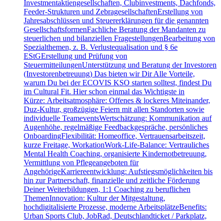
Investmentaktiengesellschaften, Clubinvestments, Dachfonds,
Feeder-Strukturen und ZebragesellschaftenErstellung von
Jahresabschlüssen und Steuererklärungen für die genannten
GesellschaftsformenFachliche Beratung der Mandanten zu
steuerlichen und bilanziellen FragestellungenBearbeitung von
Spezialthemen, z. B. Verlustequalisation und § 6e
EStGErstellung und Prüfung von
SteuermitteilungenUnterstützung und Beratung der Investoren
(Investorenbetreuung) Das bieten wir Dir Alle Vorteile,
warum Du bei der ECOVIS KSO starten solltest, findest Du
im Cultural Fit. Hier schon einmal das Wichtigste in
Kürze: Arbeitsatmosphäre: Offenes & lockeres Miteinander,
Duz-Kultur, großzügige Feiern mit allen Standorten sowie
individuelle TeameventsWertschätzung: Kommunikation auf
Augenhöhe, regelmäßige Feedbackgespräche, persönliches
OnboardingFlexibilität: Homeoffice, Vertrauensarbeitszeit,
kurze Freitage, WorkationWork-Life-Balance: Vertrauliches
Mental Health Coaching, organisierte Kindernotbetreuung,
Vermittlung von Pflegeangeboten für
AngehörigeKarriereentwicklung: Aufstiegsmöglichkeiten bis
hin zur Partnerschaft, finanzielle und zeitliche Förderung
Deiner Weiterbildungen, 1:1 Coaching zu beruflichen
ThemenInnovation: Kultur der Mitgestaltung,
hochdigitalisierte Prozesse, moderne ArbeitsplätzeBenefits:
Urban Sports Club, JobRad, Deutschlandticket / Parkplatz,