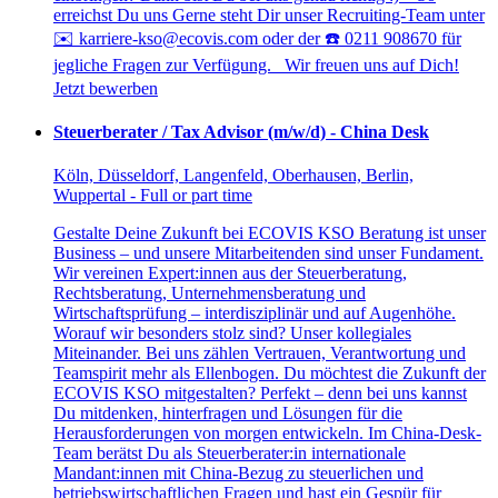
erreichst Du uns Gerne steht Dir unser Recruiting-Team unter
✉️ karriere-kso@ecovis.com oder der ☎️ 0211 908670 für
jegliche Fragen zur Verfügung. Wir freuen uns auf Dich!
Jetzt bewerben
Steuerberater / Tax Advisor (m/w/d) - China Desk
Köln, Düsseldorf, Langenfeld, Oberhausen, Berlin,
Wuppertal - Full or part time
Gestalte Deine Zukunft bei ECOVIS KSO Beratung ist unser
Business – und unsere Mitarbeitenden sind unser Fundament.
Wir vereinen Expert:innen aus der Steuerberatung,
Rechtsberatung, Unternehmensberatung und
Wirtschaftsprüfung – interdisziplinär und auf Augenhöhe.
Worauf wir besonders stolz sind? Unser kollegiales
Miteinander. Bei uns zählen Vertrauen, Verantwortung und
Teamspirit mehr als Ellenbogen. Du möchtest die Zukunft der
ECOVIS KSO mitgestalten? Perfekt – denn bei uns kannst
Du mitdenken, hinterfragen und Lösungen für die
Herausforderungen von morgen entwickeln. Im China-Desk-
Team berätst Du als Steuerberater:in internationale
Mandant:innen mit China-Bezug zu steuerlichen und
betriebswirtschaftlichen Fragen und hast ein Gespür für