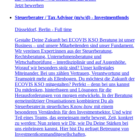
Jetzt bewerben
Steuerberater / Tax Advisor (m/w/d) - Investmentfonds
Düsseldorf, Berlin - Full time
Gestalte Deine Zukunft bei ECOVIS KSO Beratung ist unser
Business – und unsere Mitarbeitenden sind unser Fundament.
Wir vereinen Expert:innen aus der Steuerberatung,
Rechtsberatung, Unternehmensberatung und
Wirtschaftsprüfung – interdisziplinär und auf Augenhöhe.
Worauf wir besonders stolz sind? Unser kollegiales
Miteinander. Bei uns zählen Vertrauen, Verantwortung und
Teamspirit mehr als Ellenbogen. Du möchtest die Zukunft der
ECOVIS KSO mitgestalten? Perfekt – denn bei uns kannst
Du mitdenken, hinterfragen und Lösungen für die
Herausforderungen von morgen entwickeln. In der Beratung
gemeinnütziger Organisationen kombinierst Du als
Steuerberater:in steuerliches Know-how mit einem
besonderen Verständnis für den Investmentsektor. Und wirst
Teil eines Teams, das gemeinsam mehr bewegt. Zeit, konkret
zu werden: Nun zeigen wir Dir, wie Du Deine Stärken bei
uns einbringen kannst. Hier bist Du gefragt Betreuung von
Investmentkommanditgesellschaften,