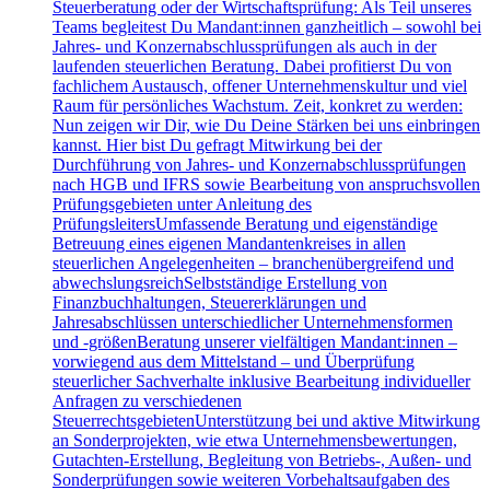
Steuerberatung oder der Wirtschaftsprüfung: Als Teil unseres
Teams begleitest Du Mandant:innen ganzheitlich – sowohl bei
Jahres- und Konzernabschlussprüfungen als auch in der
laufenden steuerlichen Beratung. Dabei profitierst Du von
fachlichem Austausch, offener Unternehmenskultur und viel
Raum für persönliches Wachstum. Zeit, konkret zu werden:
Nun zeigen wir Dir, wie Du Deine Stärken bei uns einbringen
kannst. Hier bist Du gefragt Mitwirkung bei der
Durchführung von Jahres- und Konzernabschlussprüfungen
nach HGB und IFRS sowie Bearbeitung von anspruchsvollen
Prüfungsgebieten unter Anleitung des
PrüfungsleitersUmfassende Beratung und eigenständige
Betreuung eines eigenen Mandantenkreises in allen
steuerlichen Angelegenheiten – branchenübergreifend und
abwechslungsreichSelbstständige Erstellung von
Finanzbuchhaltungen, Steuererklärungen und
Jahresabschlüssen unterschiedlicher Unternehmensformen
und -größenBeratung unserer vielfältigen Mandant:innen –
vorwiegend aus dem Mittelstand – und Überprüfung
steuerlicher Sachverhalte inklusive Bearbeitung individueller
Anfragen zu verschiedenen
SteuerrechtsgebietenUnterstützung bei und aktive Mitwirkung
an Sonderprojekten, wie etwa Unternehmensbewertungen,
Gutachten-Erstellung, Begleitung von Betriebs-, Außen- und
Sonderprüfungen sowie weiteren Vorbehaltsaufgaben des