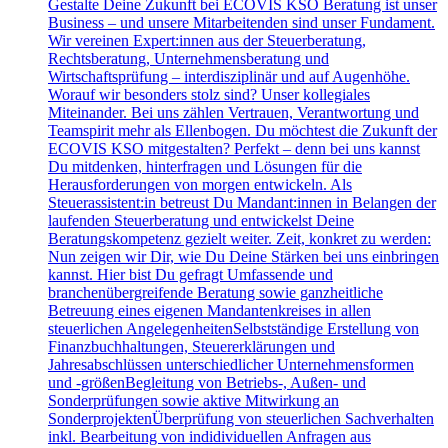
Gestalte Deine Zukunft bei ECOVIS KSO Beratung ist unser
Business – und unsere Mitarbeitenden sind unser Fundament.
Wir vereinen Expert:innen aus der Steuerberatung,
Rechtsberatung, Unternehmensberatung und
Wirtschaftsprüfung – interdisziplinär und auf Augenhöhe.
Worauf wir besonders stolz sind? Unser kollegiales
Miteinander. Bei uns zählen Vertrauen, Verantwortung und
Teamspirit mehr als Ellenbogen. Du möchtest die Zukunft der
ECOVIS KSO mitgestalten? Perfekt – denn bei uns kannst
Du mitdenken, hinterfragen und Lösungen für die
Herausforderungen von morgen entwickeln. Als
Steuerassistent:in betreust Du Mandant:innen in Belangen der
laufenden Steuerberatung und entwickelst Deine
Beratungskompetenz gezielt weiter. Zeit, konkret zu werden:
Nun zeigen wir Dir, wie Du Deine Stärken bei uns einbringen
kannst. Hier bist Du gefragt Umfassende und
branchenübergreifende Beratung sowie ganzheitliche
Betreuung eines eigenen Mandantenkreises in allen
steuerlichen AngelegenheitenSelbstständige Erstellung von
Finanzbuchhaltungen, Steuererklärungen und
Jahresabschlüssen unterschiedlicher Unternehmensformen
und -größenBegleitung von Betriebs-, Außen- und
Sonderprüfungen sowie aktive Mitwirkung an
SonderprojektenÜberprüfung von steuerlichen Sachverhalten
inkl. Bearbeitung von indidividuellen Anfragen aus