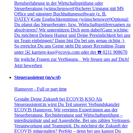
Berufserfahrung in der Wirtschaftsprüfung oder
Steuerberatung (wünschenswert)Sicherer Umgang mit MS
Office und gängiger Buchhaltungssoftware (z. B.
DATEV)Gute Englischkenntnisse (wünschenswert)Optional:
Du planst das Steuerberater- bzw. Wirtschaftsprüferexamen zu
absolvieren? Wir unterstützen Dich gern dabei!Ganz wichtig:
Du möchtest Deinen Humor und Deine Persönlichkeit bei uns
im Team einbringen? Dann bist Du bei uns genau richtig :)
So erreichst Du uns Gerne steht Dir unser Recruiting-Team
unter ✉️ karriere-kso@ecovis.com oder der ☎️ 0211 908670
für jegliche Fragen zur Verfügung. Wir freuen uns auf Dich!
Jetzt bewerben
Steuerassistent (m/w/d)
Hannover - Full or part time
Gestalte Deine Zukunft bei ECOVIS KSO Als
Steuerassistent:in wirst Du Teil unserer Verbundskanzlei
ECOVIS Hannover. Wir vereinen Expert:innen aus der
Steuerberatung, Rechtsberatung und Wirtschaftsprüfung –
interdisziplinär und auf Augenhöhe. Bei uns zählen Vertrauen,
Verantwortung und Teamspirit. Du möchtest die Zukunft der
ECOVIS mitgestalten? Perfekt – denn bei uns kannst Du