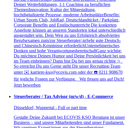
Deiner Weiterbildungen, 1:1 Coaching zu beruflichen
ThemenInnovation: Kultur der Mitgestaltung,
hochdigitalisierte Prozesse, moderne ArbeitsplätzeBenefits:
Urban Sports Club, JobRad, Deutschlandticket / Parkplatz,
Corporate Benefits und Englischunterricht Die konkreten
Angebote können an unseren Standorten lokal unterschiedlich
ausgestaltet sein. Dein Weg zu uns Erfolgreich absolviertes
Berufsexamen zum/zur Steuerberater/-inSehr gute Deutsch-
und Chinesisch-Kenntnisse erforderlichUnternehmerisches
Denken und hohe VerantwortungsbereitschaftGanz wichtig:
Du möchtest Deinen Humor und Deine Persönlichkeit bei uns
im Team einbringen? Dann bist Du bei uns genau richtig :)
So erreichst Du uns Gerne steht Dir unser Recruiting-Team
unter ✉️ karriere-kso@ecovis.com oder der ☎️ 0211 908670
für jegliche Fragen zur Verfügung. Wir freuen uns auf Dich!
Jetzt bewerben
Steuerberater / Tax Advisor (m/w/d) - E-Commerce
Düsseldorf, Wuppertal - Full or part time
Gestalte Deine Zukunft bei ECOVIS KSO Beratung ist unser
Business – und unsere Mitarbeitenden sind unser Fundament.
Wir vereinen Expert:innen aus der Steuerberatung,