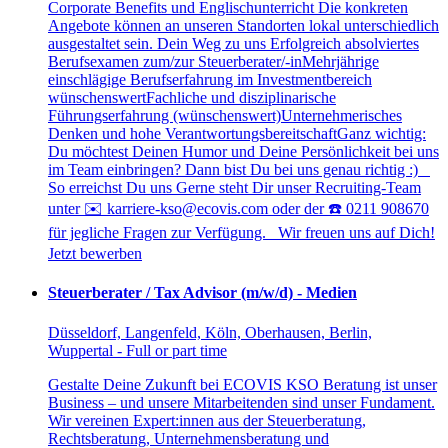
Corporate Benefits und Englischunterricht Die konkreten
Angebote können an unseren Standorten lokal unterschiedlich
ausgestaltet sein. Dein Weg zu uns Erfolgreich absolviertes
Berufsexamen zum/zur Steuerberater/-inMehrjährige
einschlägige Berufserfahrung im Investmentbereich
wünschenswertFachliche und disziplinarische
Führungserfahrung (wünschenswert)Unternehmerisches
Denken und hohe VerantwortungsbereitschaftGanz wichtig:
Du möchtest Deinen Humor und Deine Persönlichkeit bei uns
im Team einbringen? Dann bist Du bei uns genau richtig :)
So erreichst Du uns Gerne steht Dir unser Recruiting-Team
unter ✉️ karriere-kso@ecovis.com oder der ☎️ 0211 908670
für jegliche Fragen zur Verfügung. Wir freuen uns auf Dich!
Jetzt bewerben
Steuerberater / Tax Advisor (m/w/d) - Medien
Düsseldorf, Langenfeld, Köln, Oberhausen, Berlin,
Wuppertal - Full or part time
Gestalte Deine Zukunft bei ECOVIS KSO Beratung ist unser
Business – und unsere Mitarbeitenden sind unser Fundament.
Wir vereinen Expert:innen aus der Steuerberatung,
Rechtsberatung, Unternehmensberatung und