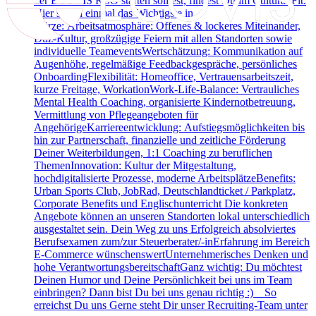
der ECOVIS KSO starten solltest, findest Du im Cultural Fit.
Hier schon einmal das Wichtigste in
Kürze: Arbeitsatmosphäre: Offenes & lockeres Miteinander,
Duz-Kultur, großzügige Feiern mit allen Standorten sowie
individuelle TeameventsWertschätzung: Kommunikation auf
Augenhöhe, regelmäßige Feedbackgespräche, persönliches
OnboardingFlexibilität: Homeoffice, Vertrauensarbeitszeit,
kurze Freitage, WorkationWork-Life-Balance: Vertrauliches
Mental Health Coaching, organisierte Kindernotbetreuung,
Vermittlung von Pflegeangeboten für
AngehörigeKarriereentwicklung: Aufstiegsmöglichkeiten bis
hin zur Partnerschaft, finanzielle und zeitliche Förderung
Deiner Weiterbildungen, 1:1 Coaching zu beruflichen
ThemenInnovation: Kultur der Mitgestaltung,
hochdigitalisierte Prozesse, moderne ArbeitsplätzeBenefits:
Urban Sports Club, JobRad, Deutschlandticket / Parkplatz,
Corporate Benefits und Englischunterricht Die konkreten
Angebote können an unseren Standorten lokal unterschiedlich
ausgestaltet sein. Dein Weg zu uns Erfolgreich absolviertes
Berufsexamen zum/zur Steuerberater/-inErfahrung im Bereich
E-Commerce wünschenswertUnternehmerisches Denken und
hohe VerantwortungsbereitschaftGanz wichtig: Du möchtest
Deinen Humor und Deine Persönlichkeit bei uns im Team
einbringen? Dann bist Du bei uns genau richtig :) So
erreichst Du uns Gerne steht Dir unser Recruiting-Team unter