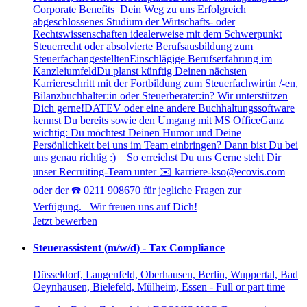
Corporate Benefits Dein Weg zu uns Erfolgreich
abgeschlossenes Studium der Wirtschafts- oder
Rechtswissenschaften idealerweise mit dem Schwerpunkt
Steuerrecht oder absolvierte Berufsausbildung zum
SteuerfachangestelltenEinschlägige Berufserfahrung im
KanzleiumfeldDu planst künftig Deinen nächsten
Karriereschritt mit der Fortbildung zum Steuerfachwirtin /-en,
Bilanzbuchhalter:in oder Steuerberater:in? Wir unterstützen
Dich gerne!DATEV oder eine andere Buchhaltungssoftware
kennst Du bereits sowie den Umgang mit MS OfficeGanz
wichtig: Du möchtest Deinen Humor und Deine
Persönlichkeit bei uns im Team einbringen? Dann bist Du bei
uns genau richtig :) So erreichst Du uns Gerne steht Dir
unser Recruiting-Team unter ✉️ karriere-kso@ecovis.com
oder der ☎️ 0211 908670 für jegliche Fragen zur
Verfügung. Wir freuen uns auf Dich!
Jetzt bewerben
Steuerassistent (m/w/d) - Tax Compliance
Düsseldorf, Langenfeld, Oberhausen, Berlin, Wuppertal, Bad
Oeynhausen, Bielefeld, Mülheim, Essen - Full or part time