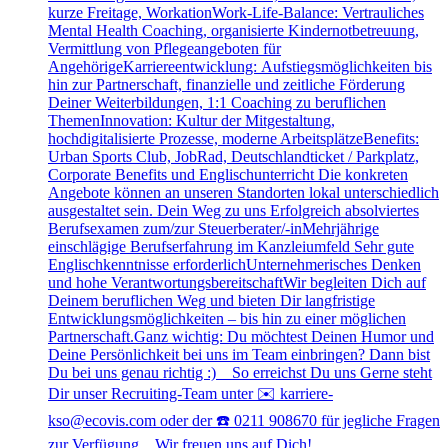
kurze Freitage, WorkationWork-Life-Balance: Vertrauliches
Mental Health Coaching, organisierte Kindernotbetreuung,
Vermittlung von Pflegeangeboten für
AngehörigeKarriereentwicklung: Aufstiegsmöglichkeiten bis
hin zur Partnerschaft, finanzielle und zeitliche Förderung
Deiner Weiterbildungen, 1:1 Coaching zu beruflichen
ThemenInnovation: Kultur der Mitgestaltung,
hochdigitalisierte Prozesse, moderne ArbeitsplätzeBenefits:
Urban Sports Club, JobRad, Deutschlandticket / Parkplatz,
Corporate Benefits und Englischunterricht Die konkreten
Angebote können an unseren Standorten lokal unterschiedlich
ausgestaltet sein. Dein Weg zu uns Erfolgreich absolviertes
Berufsexamen zum/zur Steuerberater/-inMehrjährige
einschlägige Berufserfahrung im Kanzleiumfeld Sehr gute
Englischkenntnisse erforderlichUnternehmerisches Denken
und hohe VerantwortungsbereitschaftWir begleiten Dich auf
Deinem beruflichen Weg und bieten Dir langfristige
Entwicklungsmöglichkeiten – bis hin zu einer möglichen
Partnerschaft.Ganz wichtig: Du möchtest Deinen Humor und
Deine Persönlichkeit bei uns im Team einbringen? Dann bist
Du bei uns genau richtig :) So erreichst Du uns Gerne steht
Dir unser Recruiting-Team unter ✉️ karriere-
kso@ecovis.com oder der ☎️ 0211 908670 für jegliche Fragen
zur Verfügung. Wir freuen uns auf Dich!