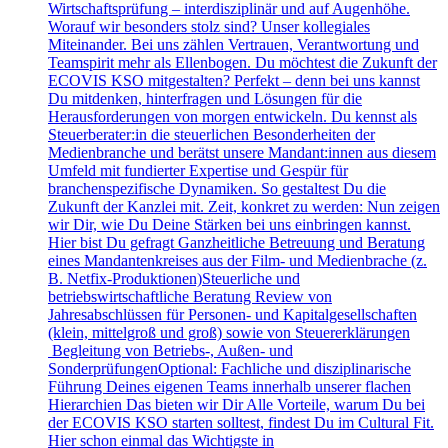
Wirtschaftsprüfung – interdisziplinär und auf Augenhöhe.
Worauf wir besonders stolz sind? Unser kollegiales
Miteinander. Bei uns zählen Vertrauen, Verantwortung und
Teamspirit mehr als Ellenbogen. Du möchtest die Zukunft der
ECOVIS KSO mitgestalten? Perfekt – denn bei uns kannst
Du mitdenken, hinterfragen und Lösungen für die
Herausforderungen von morgen entwickeln. Du kennst als
Steuerberater:in die steuerlichen Besonderheiten der
Medienbranche und berätst unsere Mandant:innen aus diesem
Umfeld mit fundierter Expertise und Gespür für
branchenspezifische Dynamiken. So gestaltest Du die
Zukunft der Kanzlei mit. Zeit, konkret zu werden: Nun zeigen
wir Dir, wie Du Deine Stärken bei uns einbringen kannst.
Hier bist Du gefragt Ganzheitliche Betreuung und Beratung
eines Mandantenkreises aus der Film- und Medienbrache (z.
B. Netfix-Produktionen)Steuerliche und
betriebswirtschaftliche Beratung Review von
Jahresabschlüssen für Personen- und Kapitalgesellschaften
(klein, mittelgroß und groß) sowie von Steuererklärungen
Begleitung von Betriebs-, Außen- und
SonderprüfungenOptional: Fachliche und disziplinarische
Führung Deines eigenen Teams innerhalb unserer flachen
Hierarchien Das bieten wir Dir Alle Vorteile, warum Du bei
der ECOVIS KSO starten solltest, findest Du im Cultural Fit.
Hier schon einmal das Wichtigste in