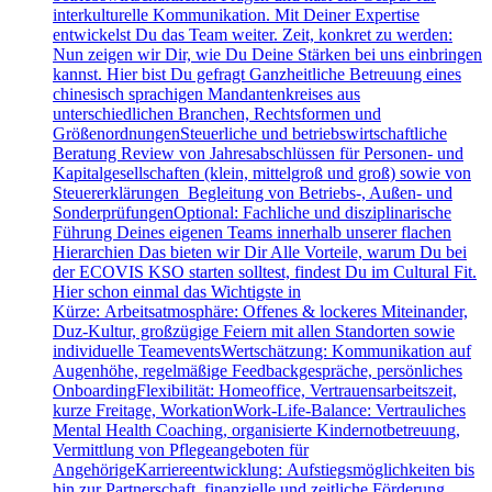
interkulturelle Kommunikation. Mit Deiner Expertise
entwickelst Du das Team weiter. Zeit, konkret zu werden:
Nun zeigen wir Dir, wie Du Deine Stärken bei uns einbringen
kannst. Hier bist Du gefragt Ganzheitliche Betreuung eines
chinesisch sprachigen Mandantenkreises aus
unterschiedlichen Branchen, Rechtsformen und
GrößenordnungenSteuerliche und betriebswirtschaftliche
Beratung Review von Jahresabschlüssen für Personen- und
Kapitalgesellschaften (klein, mittelgroß und groß) sowie von
Steuererklärungen Begleitung von Betriebs-, Außen- und
SonderprüfungenOptional: Fachliche und disziplinarische
Führung Deines eigenen Teams innerhalb unserer flachen
Hierarchien Das bieten wir Dir Alle Vorteile, warum Du bei
der ECOVIS KSO starten solltest, findest Du im Cultural Fit.
Hier schon einmal das Wichtigste in
Kürze: Arbeitsatmosphäre: Offenes & lockeres Miteinander,
Duz-Kultur, großzügige Feiern mit allen Standorten sowie
individuelle TeameventsWertschätzung: Kommunikation auf
Augenhöhe, regelmäßige Feedbackgespräche, persönliches
OnboardingFlexibilität: Homeoffice, Vertrauensarbeitszeit,
kurze Freitage, WorkationWork-Life-Balance: Vertrauliches
Mental Health Coaching, organisierte Kindernotbetreuung,
Vermittlung von Pflegeangeboten für
AngehörigeKarriereentwicklung: Aufstiegsmöglichkeiten bis
hin zur Partnerschaft, finanzielle und zeitliche Förderung