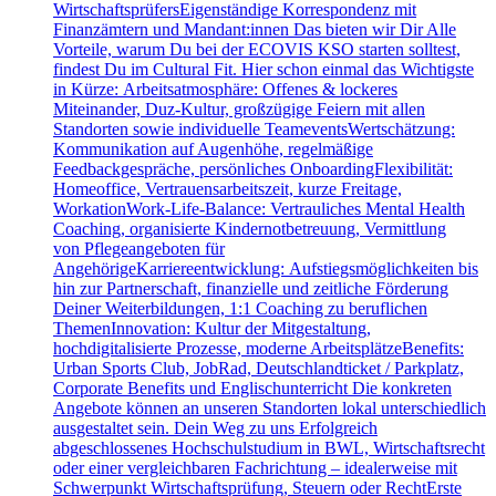
WirtschaftsprüfersEigenständige Korrespondenz mit
Finanzämtern und Mandant:innen Das bieten wir Dir Alle
Vorteile, warum Du bei der ECOVIS KSO starten solltest,
findest Du im Cultural Fit. Hier schon einmal das Wichtigste
in Kürze: Arbeitsatmosphäre: Offenes & lockeres
Miteinander, Duz-Kultur, großzügige Feiern mit allen
Standorten sowie individuelle TeameventsWertschätzung:
Kommunikation auf Augenhöhe, regelmäßige
Feedbackgespräche, persönliches OnboardingFlexibilität:
Homeoffice, Vertrauensarbeitszeit, kurze Freitage,
WorkationWork-Life-Balance: Vertrauliches Mental Health
Coaching, organisierte Kindernotbetreuung, Vermittlung
von Pflegeangeboten für
AngehörigeKarriereentwicklung: Aufstiegsmöglichkeiten bis
hin zur Partnerschaft, finanzielle und zeitliche Förderung
Deiner Weiterbildungen, 1:1 Coaching zu beruflichen
ThemenInnovation: Kultur der Mitgestaltung,
hochdigitalisierte Prozesse, moderne ArbeitsplätzeBenefits:
Urban Sports Club, JobRad, Deutschlandticket / Parkplatz,
Corporate Benefits und Englischunterricht Die konkreten
Angebote können an unseren Standorten lokal unterschiedlich
ausgestaltet sein. Dein Weg zu uns Erfolgreich
abgeschlossenes Hochschulstudium in BWL, Wirtschaftsrecht
oder einer vergleichbaren Fachrichtung – idealerweise mit
Schwerpunkt Wirtschaftsprüfung, Steuern oder RechtErste