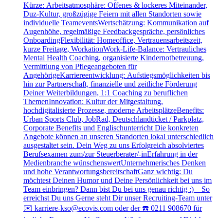
Kürze: Arbeitsatmosphäre: Offenes & lockeres Miteinander,
Duz-Kultur, großzügige Feiern mit allen Standorten sowie
individuelle TeameventsWertschätzung: Kommunikation auf
Augenhöhe, regelmäßige Feedbackgespräche, persönliches
OnboardingFlexibilität: Homeoffice, Vertrauensarbeitszeit,
kurze Freitage, WorkationWork-Life-Balance: Vertrauliches
Mental Health Coaching, organisierte Kindernotbetreuung,
Vermittlung von Pflegeangeboten für
AngehörigeKarriereentwicklung: Aufstiegsmöglichkeiten bis
hin zur Partnerschaft, finanzielle und zeitliche Förderung
Deiner Weiterbildungen, 1:1 Coaching zu beruflichen
ThemenInnovation: Kultur der Mitgestaltung,
hochdigitalisierte Prozesse, moderne ArbeitsplätzeBenefits:
Urban Sports Club, JobRad, Deutschlandticket / Parkplatz,
Corporate Benefits und Englischunterricht Die konkreten
Angebote können an unseren Standorten lokal unterschiedlich
ausgestaltet sein. Dein Weg zu uns Erfolgreich absolviertes
Berufsexamen zum/zur Steuerberater/-inErfahrung in der
Medienbranche wünschenswertUnternehmerisches Denken
und hohe VerantwortungsbereitschaftGanz wichtig: Du
möchtest Deinen Humor und Deine Persönlichkeit bei uns im
Team einbringen? Dann bist Du bei uns genau richtig :) So
erreichst Du uns Gerne steht Dir unser Recruiting-Team unter
✉️ karriere-kso@ecovis.com oder der ☎️ 0211 908670 für