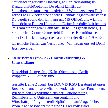
SteuerfachangestelltenEinschlägige Berufserfahrung im
KanzleiumfeldOptional: Du planst künftig das
Steuerberaterexamen zu absolvieren? Wir unterstützen Dich
gerne.DATEV oder eine andere Buchhaltungssoftware kennst
Du bereits sowie den Umgang mit MS OfficeGanz wichtig:
Du möchtest Deinen Humor und Deine Persönlichkeit bei uns
im Team einbringen? Dann bist Du bei uns genau richtig :)
So erreichst Du uns Gerne steht Dir unser Recruiting-Team
unter ✉️ karriere-kso@ecovis.com oder der ☎️ 0211 908670
für jegliche Fragen zur Verfügung. Wir freuen uns auf Dich!
Jetzt bewerben
Steuerberater (m/w/d) - Umstrukturierung &
Umwandlung
Düsseldorf, Langenfeld, Köln, Oberhausen, Berlin,
Wuppertal - Full or part time
Gestalte Deine Zukunft bei ECOVIS KSO Beratung ist unser
Business – und unsere Mitarbeitenden sind unser Fundament.
Wir vereinen Expert:innen aus der Steuerberatung,
Rechtsberatung, Unternehmensberatung und
Wirtschaftsprüfung – interdisziplinär und auf Augenhöhe.
Worauf wir besonders stolz sind? Unser kollegiales