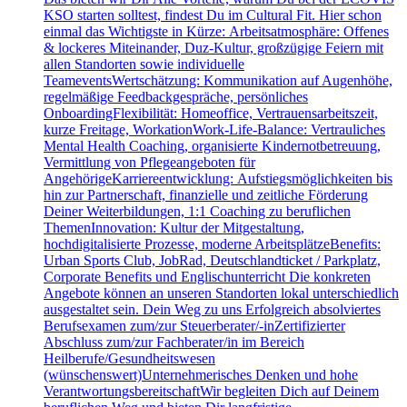
KSO starten solltest, findest Du im Cultural Fit. Hier schon
einmal das Wichtigste in Kürze: Arbeitsatmosphäre: Offenes
& lockeres Miteinander, Duz-Kultur, großzügige Feiern mit
allen Standorten sowie individuelle
TeameventsWertschätzung: Kommunikation auf Augenhöhe,
regelmäßige Feedbackgespräche, persönliches
OnboardingFlexibilität: Homeoffice, Vertrauensarbeitszeit,
kurze Freitage, WorkationWork-Life-Balance: Vertrauliches
Mental Health Coaching, organisierte Kindernotbetreuung,
Vermittlung von Pflegeangeboten für
AngehörigeKarriereentwicklung: Aufstiegsmöglichkeiten bis
hin zur Partnerschaft, finanzielle und zeitliche Förderung
Deiner Weiterbildungen, 1:1 Coaching zu beruflichen
ThemenInnovation: Kultur der Mitgestaltung,
hochdigitalisierte Prozesse, moderne ArbeitsplätzeBenefits:
Urban Sports Club, JobRad, Deutschlandticket / Parkplatz,
Corporate Benefits und Englischunterricht Die konkreten
Angebote können an unseren Standorten lokal unterschiedlich
ausgestaltet sein. Dein Weg zu uns Erfolgreich absolviertes
Berufsexamen zum/zur Steuerberater/-inZertifizierter
Abschluss zum/zur Fachberater/in im Bereich
Heilberufe/Gesundheitswesen
(wünschenswert)Unternehmerisches Denken und hohe
VerantwortungsbereitschaftWir begleiten Dich auf Deinem