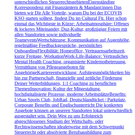
unterschiedlichen SteuerrechtsgebietenEigenständige
Korrespondenz mit Finanzämtern & Mandant:innen Das
bieten wir Dir Alle Vorteile, warum Du bei der ECOVIS
KSO starten solltest, findest Du im Cultural Fit. Hier schon
einmal das Wichtigste in Kürze: Arbeitsatmosphäre: Offenes
& lockeres Miteinander, Duz-Kultur, großzügige Feiern mit
allen Standorten sowie individuelle
TeameventsWertschätzung: Kommunikation auf Augenhöhe,
regelmäßige Feedbackgespräche, persönliches
OnboardingFlexibilität: Homeoffice, Vertrauensarbeitszeit,
kurze Freitage, WorkationWork-Life-Balance: Vertrauliches
Mental Health Coaching, organisierte Kindernotbetreuung,
Vermittlung von Pflegeangeboten für
AngehörigeKarriereentwicklung: Aufstiegsmöglichkeiten bis
hin zur Partnerschaft, finanzielle und zeitliche Förderung
Deiner Weiterbildungen, 1:1 Coaching zu beruflichen
ThemenInnovation: Kultur der Mitgestaltung,
hochdigitalisierte Prozesse, moderne ArbeitsplätzeBenefits:
Urban Sports Club, JobRad, Deutschlandticket / Parkplatz,
Corporate Benefits und Englischunterricht Die konkreten
Angebote können an unseren Standorten lokal unterschiedlich
ausgestaltet sein. Dein Weg zu uns Erfolgreich
abgeschlossenes Studium der Wirtschafts- oder
Rechtswissenschaften idealerweise mit dem Schwerpunkt
Steuerrecht oder absolvierte Berufsausbildung zum