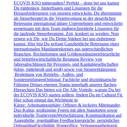
ECOVIS KSO mitgestalten? Perfekt – denn bei uns kannst
Du mitdenken, hinterfragen und Lösungen für die
Herausforderungen von morgen entwickeln. Du übernimmst
als Steuerberater:in die Verantwortung in der steuerlichen
Betreuung international tätiger Unternehmen und entwickelst
gemeinsam mit dem Team maßgeschneiderte Lösungen für
die laufende Steuerberatung. Zeit, konkret zu werden: Nun
zeigen wir Dir, wie Du Deine Stärken bei uns einbringen
kannst. Hier bist Du gefragt Ganzheitliche Betreuung eines
internationalen Mandantenkreises aus unterschiedlichen
Branchen, Rechtsformen und GrößenordnungenSteuerliche
und betriebswirtschaftliche Beratung Review von
Jahresabschlüssen für Personen- und Kapitalgesellschaften
(klein, mittelgroß und groß) sowie von Steuererklärungen
Begleitung von Betriebs-, Außen- und
SonderprüfungenOptional: Fachliche und disziplinarische
Führung Deines eigenen Teams innerhalb unserer flachen
Hierarchien Das bieten wir Dir Alle Vorteile, warum Du bei
der ECOVIS KSO starten solltest, findest Du im Cultural Fit.
Hier schon einmal das Wichtigste in
Kürze: Arbeitsatmosphäre: Offenes & lockeres Miteinander,
Duz-Kultur, großzügige Feiern mit allen Standorten sowie
individuelle TeameventsWertschätzung: Kommunikation auf
Augenhöhe, regelmäßige Feedbackgespräche, persönliches
OnboardingFlexibilität: Homeoffice, Vertrauensarbeitszeit,