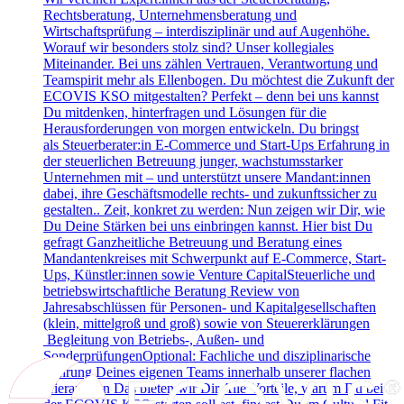
Rechtsberatung, Unternehmensberatung und
Wirtschaftsprüfung – interdisziplinär und auf Augenhöhe.
Worauf wir besonders stolz sind? Unser kollegiales
Miteinander. Bei uns zählen Vertrauen, Verantwortung und
Teamspirit mehr als Ellenbogen. Du möchtest die Zukunft der
ECOVIS KSO mitgestalten? Perfekt – denn bei uns kannst
Du mitdenken, hinterfragen und Lösungen für die
Herausforderungen von morgen entwickeln. Du bringst
als Steuerberater:in E-Commerce und Start-Ups Erfahrung in
der steuerlichen Betreuung junger, wachstumsstarker
Unternehmen mit – und unterstützt unsere Mandant:innen
dabei, ihre Geschäftsmodelle rechts- und zukunftssicher zu
gestalten.. Zeit, konkret zu werden: Nun zeigen wir Dir, wie
Du Deine Stärken bei uns einbringen kannst. Hier bist Du
gefragt Ganzheitliche Betreuung und Beratung eines
Mandantenkreises mit Schwerpunkt auf E-Commerce, Start-
Ups, Künstler:innen sowie Venture CapitalSteuerliche und
betriebswirtschaftliche Beratung Review von
Jahresabschlüssen für Personen- und Kapitalgesellschaften
(klein, mittelgroß und groß) sowie von Steuererklärungen
Begleitung von Betriebs-, Außen- und
SonderprüfungenOptional: Fachliche und disziplinarische
Führung Deines eigenen Teams innerhalb unserer flachen
Hierarchien Das bieten wir Dir Alle Vorteile, warum Du bei