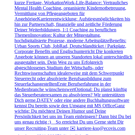
kurze Freitage, WorkationWork-Life-Balance: Vertrauliches
Mental Health Coaching, organisierte Kindernotbetreuung,
Vermittlung von Pflegeangeboten für
AngehörigeKarriereentwicklung: Aufstiegsmöglichkeiten bis
hin zur Partnerschaft, finanzielle und zeitliche Förderung
Deiner Weiterbildungen, 1:1 Coaching zu beruflichen
ThemenInnovation: Kultur der Mitgestaltung,
hochdigitalisierte Prozesse, moderne ArbeitsplätzeBenefits:
Urban Sports Club, JobRad, Deutschlandticket / Parkplatz,
Corporate Benefits und Englischunterricht Die konkreten
Angebote können an unseren Standorten lokal unterschiedlich
ausgestaltet sein. Dein Weg zu uns Erfolgreich
abgeschlossenes Studium der Wirtschafts- oder
Rechtswissenschaften idealerweise mit dem Schwerpunkt
Steuerrecht oder absolvierte Berufsausbildung zum
SteuerfachangestelltenErste Berufserfahrung in der
Medienbranche wünschenswertOptional: Du planst künftig
das Steuerberaterexamen zu absolvieren? Wir unterstützen
Dich gerne.DATEV oder eine andere Buchhaltungssoftware
kennst Du bereits sowie den Umgang mit MS OfficeGanz
wichtig: Du möchtest Deinen Humor und Deine
Persönlichkeit bei uns im Team einbringen? Dann bist Du bei
uns genau richtig :) So erreichst Du uns Gerne steht Dir
unser Recruiting-Team unter ✉️ karriere-kso@ecovis.com