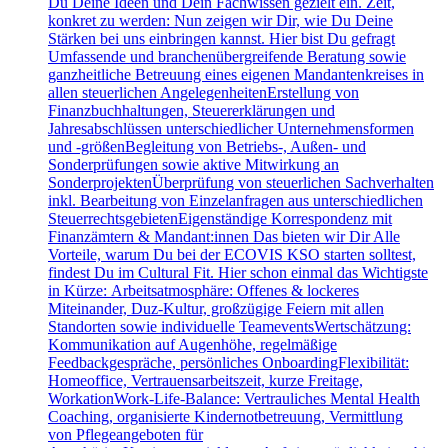
Du Deine Ideen und Dein Fachwissen gezielt ein. Zeit,
konkret zu werden: Nun zeigen wir Dir, wie Du Deine
Stärken bei uns einbringen kannst. Hier bist Du gefragt
Umfassende und branchenübergreifende Beratung sowie
ganzheitliche Betreuung eines eigenen Mandantenkreises in
allen steuerlichen AngelegenheitenErstellung von
Finanzbuchhaltungen, Steuererklärungen und
Jahresabschlüssen unterschiedlicher Unternehmensformen
und -größenBegleitung von Betriebs-, Außen- und
Sonderprüfungen sowie aktive Mitwirkung an
SonderprojektenÜberprüfung von steuerlichen Sachverhalten
inkl. Bearbeitung von Einzelanfragen aus unterschiedlichen
SteuerrechtsgebietenEigenständige Korrespondenz mit
Finanzämtern & Mandant:innen Das bieten wir Dir Alle
Vorteile, warum Du bei der ECOVIS KSO starten solltest,
findest Du im Cultural Fit. Hier schon einmal das Wichtigste
in Kürze: Arbeitsatmosphäre: Offenes & lockeres
Miteinander, Duz-Kultur, großzügige Feiern mit allen
Standorten sowie individuelle TeameventsWertschätzung:
Kommunikation auf Augenhöhe, regelmäßige
Feedbackgespräche, persönliches OnboardingFlexibilität:
Homeoffice, Vertrauensarbeitszeit, kurze Freitage,
WorkationWork-Life-Balance: Vertrauliches Mental Health
Coaching, organisierte Kindernotbetreuung, Vermittlung
von Pflegeangeboten für