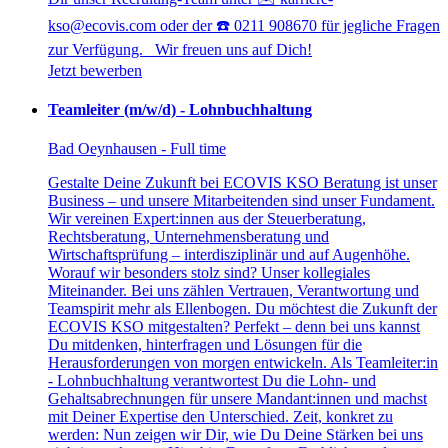
kso@ecovis.com oder der ☎️ 0211 908670 für jegliche Fragen
zur Verfügung. Wir freuen uns auf Dich!
Jetzt bewerben
Teamleiter (m/w/d) - Lohnbuchhaltung
Bad Oeynhausen - Full time
Gestalte Deine Zukunft bei ECOVIS KSO Beratung ist unser
Business – und unsere Mitarbeitenden sind unser Fundament.
Wir vereinen Expert:innen aus der Steuerberatung,
Rechtsberatung, Unternehmensberatung und
Wirtschaftsprüfung – interdisziplinär und auf Augenhöhe.
Worauf wir besonders stolz sind? Unser kollegiales
Miteinander. Bei uns zählen Vertrauen, Verantwortung und
Teamspirit mehr als Ellenbogen. Du möchtest die Zukunft der
ECOVIS KSO mitgestalten? Perfekt – denn bei uns kannst
Du mitdenken, hinterfragen und Lösungen für die
Herausforderungen von morgen entwickeln. Als Teamleiter:in
- Lohnbuchhaltung verantwortest Du die Lohn- und
Gehaltsabrechnungen für unsere Mandant:innen und machst
mit Deiner Expertise den Unterschied. Zeit, konkret zu
werden: Nun zeigen wir Dir, wie Du Deine Stärken bei uns