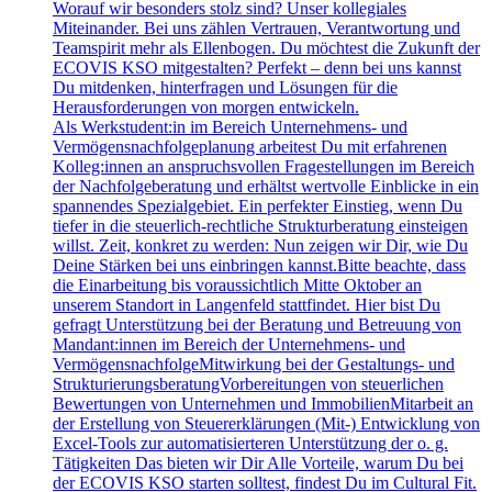
Worauf wir besonders stolz sind? Unser kollegiales
Miteinander. Bei uns zählen Vertrauen, Verantwortung und
Teamspirit mehr als Ellenbogen. Du möchtest die Zukunft der
ECOVIS KSO mitgestalten? Perfekt – denn bei uns kannst
Du mitdenken, hinterfragen und Lösungen für die
Herausforderungen von morgen entwickeln.
Als Werkstudent:in im Bereich Unternehmens- und
Vermögensnachfolgeplanung arbeitest Du mit erfahrenen
Kolleg:innen an anspruchsvollen Fragestellungen im Bereich
der Nachfolgeberatung und erhältst wertvolle Einblicke in ein
spannendes Spezialgebiet. Ein perfekter Einstieg, wenn Du
tiefer in die steuerlich-rechtliche Strukturberatung einsteigen
willst. Zeit, konkret zu werden: Nun zeigen wir Dir, wie Du
Deine Stärken bei uns einbringen kannst.Bitte beachte, dass
die Einarbeitung bis voraussichtlich Mitte Oktober an
unserem Standort in Langenfeld stattfindet. Hier bist Du
gefragt Unterstützung bei der Beratung und Betreuung von
Mandant:innen im Bereich der Unternehmens- und
VermögensnachfolgeMitwirkung bei der Gestaltungs- und
StrukturierungsberatungVorbereitungen von steuerlichen
Bewertungen von Unternehmen und ImmobilienMitarbeit an
der Erstellung von Steuererklärungen (Mit-) Entwicklung von
Excel-Tools zur automatisierteren Unterstützung der o. g.
Tätigkeiten Das bieten wir Dir Alle Vorteile, warum Du bei
der ECOVIS KSO starten solltest, findest Du im Cultural Fit.