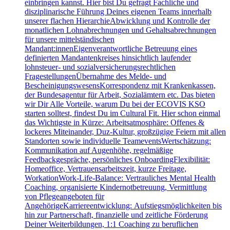
einbringen kannst. Hier bist Du gefragt Fachliche und
disziplinarische Führung Deines eigenen Teams innerhalb
unserer flachen HierarchieAbwicklung und Kontrolle der
monatlichen Lohnabrechnungen und Gehaltsabrechnungen
für unsere mittelständischen
Mandant:innenEigenverantwortliche Betreuung eines
definierten Mandantenkreises hinsichtlich laufender
lohnsteuer- und sozialversicherungsrechtlichen
FragestellungenÜbernahme des Melde- und
BescheinigungswesensKorrespondenz mit Krankenkassen,
der Bundesagentur für Arbeit, Sozialämtern etc. Das bieten
wir Dir Alle Vorteile, warum Du bei der ECOVIS KSO
starten solltest, findest Du im Cultural Fit. Hier schon einmal
das Wichtigste in Kürze: Arbeitsatmosphäre: Offenes &
lockeres Miteinander, Duz-Kultur, großzügige Feiern mit allen
Standorten sowie individuelle TeameventsWertschätzung:
Kommunikation auf Augenhöhe, regelmäßige
Feedbackgespräche, persönliches OnboardingFlexibilität:
Homeoffice, Vertrauensarbeitszeit, kurze Freitage,
WorkationWork-Life-Balance: Vertrauliches Mental Health
Coaching, organisierte Kindernotbetreuung, Vermittlung
von Pflegeangeboten für
AngehörigeKarriereentwicklung: Aufstiegsmöglichkeiten bis
hin zur Partnerschaft, finanzielle und zeitliche Förderung
Deiner Weiterbildungen, 1:1 Coaching zu beruflichen