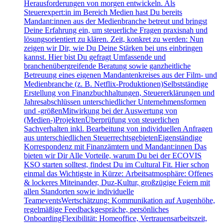
Herausforderungen von morgen entwickeln. Als
Steuerexpert:in im Bereich Medien hast Du bereits
Mandant:innen aus der Medienbranche betreut und bringst
Deine Erfahrung ein, um steuerliche Fragen praxisnah und
lösungsorientiert zu klären. Zeit, konkret zu werden: Nun
zeigen wir Dir, wie Du Deine Stärken bei uns einbringen
kannst. Hier bist Du gefragt Umfassende und
branchenübergreifende Beratung sowie ganzheitliche
Betreuung eines eigenen Mandantenkreises aus der Film- und
Medienbranche (z. B. Netflix-Produktionen)Selbstständige
Erstellung von Finanzbuchhaltungen, Steuererklärungen und
Jahresabschlüssen unterschiedlicher Unternehmensformen
und -größenMitwirkung bei der Auswertung von
(Medien-)ProjektenÜberprüfung von steuerlichen
Sachverhalten inkl. Bearbeitung von individuellen Anfragen
aus unterschiedlichen SteuerrechtsgebietenEigenständige
Korrespondenz mit Finanzämtern und Mandant:innen Das
bieten wir Dir Alle Vorteile, warum Du bei der ECOVIS
KSO starten solltest, findest Du im Cultural Fit. Hier schon
einmal das Wichtigste in Kürze: Arbeitsatmosphäre: Offenes
& lockeres Miteinander, Duz-Kultur, großzügige Feiern mit
allen Standorten sowie individuelle
TeameventsWertschätzung: Kommunikation auf Augenhöhe,
regelmäßige Feedbackgespräche, persönliches
OnboardingFlexibilität: Homeoffice, Vertrauensarbeitszeit,