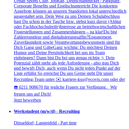
Urban Sports Club, JobRad, Deutschlandticket / Parkplatz,
Corporate Benefits und Englischunterricht Die konkreten
Angebote können an unseren Standorten lokal unterschiedlich
ausgestaltet sein. Dein Weg zu uns Deinen Schulabschluss
hast Du schon in der Tasche bzw. stehst kurz davor (Abitur
oder Fachhochschulreife)Interesse an betriebswirtschaftlichen
Fragestellungen und Zusammenhängen – na klar!Du bist
Zahlenjongleur und digitalisierungsaffin?Engagement,
Zuverlässigkeit sowie Verantwortungsbewusstsein sind für
Dich Gang und GäbeGanz wichtig: Du möchtest Deinen
Humor und Deine Persönlichkeit bei uns im Team
einbringen? Dann bist Du bei uns genau richtig :) Dein
Potenzial zählt mehr als jede Anforderung - also trau Dich
und bewirb Dich, auch wenn Du nicht jeden Punkt auf der
Liste erfüllst So erreichst Du uns Gerne steht Dir unser
Recruiting-Team unter ✉️ karriere-kso@ecovis.com oder der
☎️ 0211 908670 für jegliche Fragen zur Verfügung. Wir
freuen uns auf Dich!
Jetzt bewerben
Werkstudent (m/w/d) - Recruiting
Düsseldorf, Langenfeld - Part time