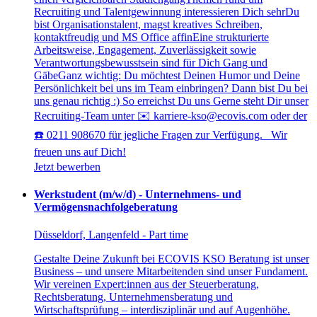
Recruiting und Talentgewinnung interessieren Dich sehrDu
bist Organisationstalent, magst kreatives Schreiben,
kontaktfreudig und MS Office affinEine strukturierte
Arbeitsweise, Engagement, Zuverlässigkeit sowie
Verantwortungsbewusstsein sind für Dich Gang und
GäbeGanz wichtig: Du möchtest Deinen Humor und Deine
Persönlichkeit bei uns im Team einbringen? Dann bist Du bei
uns genau richtig :) So erreichst Du uns Gerne steht Dir unser
Recruiting-Team unter ✉️ karriere-kso@ecovis.com oder der
☎️ 0211 908670 für jegliche Fragen zur Verfügung. Wir
freuen uns auf Dich!​​​​
Jetzt bewerben
Werkstudent (m/w/d) - Unternehmens- und
Vermögensnachfolgeberatung
Düsseldorf, Langenfeld - Part time
Gestalte Deine Zukunft bei ECOVIS KSO Beratung ist unser
Business – und unsere Mitarbeitenden sind unser Fundament.
Wir vereinen Expert:innen aus der Steuerberatung,
Rechtsberatung, Unternehmensberatung und
Wirtschaftsprüfung – interdisziplinär und auf Augenhöhe.