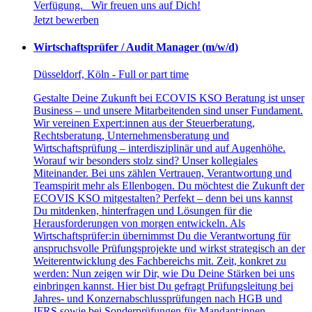
Verfügung. Wir freuen uns auf Dich!
Jetzt bewerben
Wirtschaftsprüfer / Audit Manager (m/w/d)
Düsseldorf, Köln - Full or part time
Gestalte Deine Zukunft bei ECOVIS KSO Beratung ist unser
Business – und unsere Mitarbeitenden sind unser Fundament.
Wir vereinen Expert:innen aus der Steuerberatung,
Rechtsberatung, Unternehmensberatung und
Wirtschaftsprüfung – interdisziplinär und auf Augenhöhe.
Worauf wir besonders stolz sind? Unser kollegiales
Miteinander. Bei uns zählen Vertrauen, Verantwortung und
Teamspirit mehr als Ellenbogen. Du möchtest die Zukunft der
ECOVIS KSO mitgestalten? Perfekt – denn bei uns kannst
Du mitdenken, hinterfragen und Lösungen für die
Herausforderungen von morgen entwickeln. Als
Wirtschaftsprüfer:in übernimmst Du die Verantwortung für
anspruchsvolle Prüfungsprojekte und wirkst strategisch an der
Weiterentwicklung des Fachbereichs mit. Zeit, konkret zu
werden: Nun zeigen wir Dir, wie Du Deine Stärken bei uns
einbringen kannst. Hier bist Du gefragt Prüfungsleitung bei
Jahres- und Konzernabschlussprüfungen nach HGB und
IFRS sowie bei Sonderprüfungen für Mandant:innen