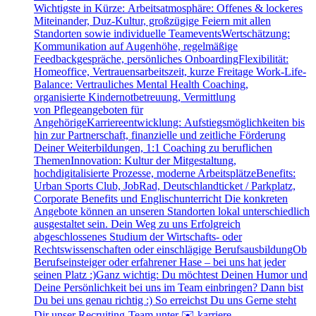
Wichtigste in Kürze: Arbeitsatmosphäre: Offenes & lockeres
Miteinander, Duz-Kultur, großzügige Feiern mit allen
Standorten sowie individuelle TeameventsWertschätzung:
Kommunikation auf Augenhöhe, regelmäßige
Feedbackgespräche, persönliches OnboardingFlexibilität:
Homeoffice, Vertrauensarbeitszeit, kurze Freitage Work-Life-
Balance: Vertrauliches Mental Health Coaching,
organisierte Kindernotbetreuung, Vermittlung
von Pflegeangeboten für
AngehörigeKarriereentwicklung: Aufstiegsmöglichkeiten bis
hin zur Partnerschaft, finanzielle und zeitliche Förderung
Deiner Weiterbildungen, 1:1 Coaching zu beruflichen
ThemenInnovation: Kultur der Mitgestaltung,
hochdigitalisierte Prozesse, moderne ArbeitsplätzeBenefits:
Urban Sports Club, JobRad, Deutschlandticket / Parkplatz,
Corporate Benefits und Englischunterricht Die konkreten
Angebote können an unseren Standorten lokal unterschiedlich
ausgestaltet sein. Dein Weg zu uns Erfolgreich
abgeschlossenes Studium der Wirtschafts- oder
Rechtswissenschaften oder einschlägige BerufsausbildungOb
Berufseinsteiger oder erfahrener Hase – bei uns hat jeder
seinen Platz :)Ganz wichtig: Du möchtest Deinen Humor und
Deine Persönlichkeit bei uns im Team einbringen? Dann bist
Du bei uns genau richtig :) So erreichst Du uns Gerne steht
Dir unser Recruiting-Team unter ✉️ karriere-