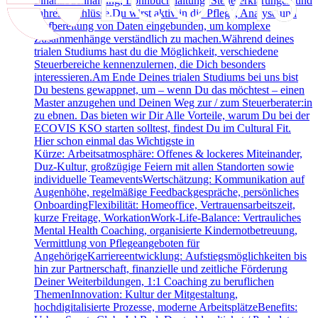
Finanzbuchhaltung, Lohnbuchhaltung, Steuererklärungen und
Jahresabschlüsse.Du wirst aktiv in die Pflege, Analyse und
Aufbereitung von Daten eingebunden, um komplexe
Zusammenhänge verständlich zu machen.Während deines
trialen Studiums hast du die Möglichkeit, verschiedene
Steuerbereiche kennenzulernen, die Dich besonders
interessieren.Am Ende Deines trialen Studiums bei uns bist
Du bestens gewappnet, um – wenn Du das möchtest – einen
Master anzugehen und Deinen Weg zur / zum Steuerberater:in
zu ebnen. Das bieten wir Dir Alle Vorteile, warum Du bei der
ECOVIS KSO starten solltest, findest Du im Cultural Fit.
Hier schon einmal das Wichtigste in
Kürze: Arbeitsatmosphäre: Offenes & lockeres Miteinander,
Duz-Kultur, großzügige Feiern mit allen Standorten sowie
individuelle TeameventsWertschätzung: Kommunikation auf
Augenhöhe, regelmäßige Feedbackgespräche, persönliches
OnboardingFlexibilität: Homeoffice, Vertrauensarbeitszeit,
kurze Freitage, WorkationWork-Life-Balance: Vertrauliches
Mental Health Coaching, organisierte Kindernotbetreuung,
Vermittlung von Pflegeangeboten für
AngehörigeKarriereentwicklung: Aufstiegsmöglichkeiten bis
hin zur Partnerschaft, finanzielle und zeitliche Förderung
Deiner Weiterbildungen, 1:1 Coaching zu beruflichen
ThemenInnovation: Kultur der Mitgestaltung,
hochdigitalisierte Prozesse, moderne ArbeitsplätzeBenefits: