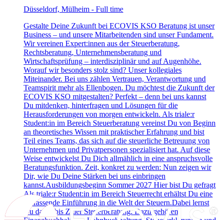
Düsseldorf, Mülheim - Full time
Gestalte Deine Zukunft bei ECOVIS KSO Beratung ist unser
Business – und unsere Mitarbeitenden sind unser Fundament.
Wir vereinen Expert:innen aus der Steuerberatung,
Rechtsberatung, Unternehmensberatung und
Wirtschaftsprüfung – interdisziplinär und auf Augenhöhe.
Worauf wir besonders stolz sind? Unser kollegiales
Miteinander. Bei uns zählen Vertrauen, Verantwortung und
Teamspirit mehr als Ellenbogen. Du möchtest die Zukunft der
ECOVIS KSO mitgestalten? Perfekt – denn bei uns kannst
Du mitdenken, hinterfragen und Lösungen für die
Herausforderungen von morgen entwickeln. Als triale:r
Student:in im Bereich Steuerberatung vereinst Du von Beginn
an theoretisches Wissen mit praktischer Erfahrung und bist
Teil eines Teams, das sich auf die steuerliche Betreuung von
Unternehmen und Privatpersonen spezialisiert hat. Auf diese
Weise entwickelst Du Dich allmählich in eine anspruchsvolle
Beratungsfunktion. Zeit, konkret zu werden: Nun zeigen wir
Dir, wie Du Deine Stärken bei uns einbringen
kannst.Ausbildungsbeginn Sommer 2027 Hier bist Du gefragt
Als triale:r Student:in im Bereich Steuerrecht erhältst Du eine
umfassende Einführung in die Welt der Steuern.Dabei lernst
Du das A bis Z der Steuerberatung. Dazu gehören: