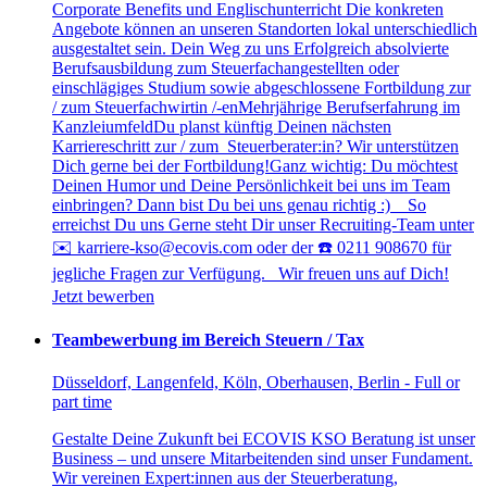
Corporate Benefits und Englischunterricht Die konkreten
Angebote können an unseren Standorten lokal unterschiedlich
ausgestaltet sein. Dein Weg zu uns Erfolgreich absolvierte
Berufsausbildung zum Steuerfachangestellten oder
einschlägiges Studium sowie abgeschlossene Fortbildung zur
/ zum Steuerfachwirtin /-enMehrjährige Berufserfahrung im
KanzleiumfeldDu planst künftig Deinen nächsten
Karriereschritt zur / zum Steuerberater:in? Wir unterstützen
Dich gerne bei der Fortbildung!Ganz wichtig: Du möchtest
Deinen Humor und Deine Persönlichkeit bei uns im Team
einbringen? Dann bist Du bei uns genau richtig :) So
erreichst Du uns Gerne steht Dir unser Recruiting-Team unter
✉️ karriere-kso@ecovis.com oder der ☎️ 0211 908670 für
jegliche Fragen zur Verfügung. Wir freuen uns auf Dich!
Jetzt bewerben
Teambewerbung im Bereich Steuern / Tax
Düsseldorf, Langenfeld, Köln, Oberhausen, Berlin - Full or
part time
Gestalte Deine Zukunft bei ECOVIS KSO Beratung ist unser
Business – und unsere Mitarbeitenden sind unser Fundament.
Wir vereinen Expert:innen aus der Steuerberatung,