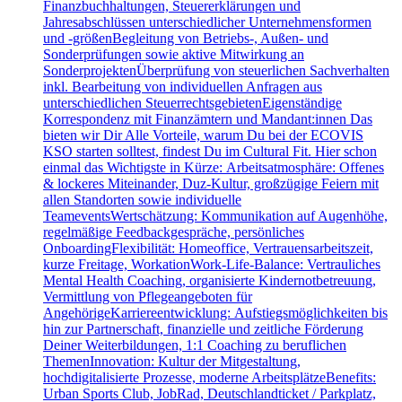
Finanzbuchhaltungen, Steuererklärungen und
Jahresabschlüssen unterschiedlicher Unternehmensformen
und -größenBegleitung von Betriebs-, Außen- und
Sonderprüfungen sowie aktive Mitwirkung an
SonderprojektenÜberprüfung von steuerlichen Sachverhalten
inkl. Bearbeitung von individuellen Anfragen aus
unterschiedlichen SteuerrechtsgebietenEigenständige
Korrespondenz mit Finanzämtern und Mandant:innen Das
bieten wir Dir Alle Vorteile, warum Du bei der ECOVIS
KSO starten solltest, findest Du im Cultural Fit. Hier schon
einmal das Wichtigste in Kürze: Arbeitsatmosphäre: Offenes
& lockeres Miteinander, Duz-Kultur, großzügige Feiern mit
allen Standorten sowie individuelle
TeameventsWertschätzung: Kommunikation auf Augenhöhe,
regelmäßige Feedbackgespräche, persönliches
OnboardingFlexibilität: Homeoffice, Vertrauensarbeitszeit,
kurze Freitage, WorkationWork-Life-Balance: Vertrauliches
Mental Health Coaching, organisierte Kindernotbetreuung,
Vermittlung von Pflegeangeboten für
AngehörigeKarriereentwicklung: Aufstiegsmöglichkeiten bis
hin zur Partnerschaft, finanzielle und zeitliche Förderung
Deiner Weiterbildungen, 1:1 Coaching zu beruflichen
ThemenInnovation: Kultur der Mitgestaltung,
hochdigitalisierte Prozesse, moderne ArbeitsplätzeBenefits:
Urban Sports Club, JobRad, Deutschlandticket / Parkplatz,