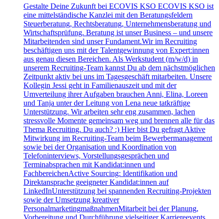
Gestalte Deine Zukunft bei ECOVIS KSO ECOVIS KSO ist
eine mittelständische Kanzlei mit den Beratungsfeldern
Steuerberatung, Rechtsberatung, Unternehmensberatung und
Wirtschaftsprüfung. Beratung ist unser Business – und unsere
Mitarbeitenden sind unser Fundament.Wir im Recruiting
beschäftigen uns mit der Talentgewinnung von Expert:innen
aus genau diesen Bereichen. Als Werkstudent (m/w/d) in
unserem Recruiting-Team kannst Du ab dem nächstmöglichen
Zeitpunkt aktiv bei uns im Tagesgeschäft mitarbeiten. Unsere
Kollegin Jessi geht in Familienauszeit und mit der
Umverteilung ihrer Aufgaben brauchen Anni, Elina, Loreen
und Tanja unter der Leitung von Lena neue tatkräftige
Unterstützung. Wir arbeiten sehr eng zusammen, lachen
stressvolle Momente gemeinsam weg und brennen alle für das
Thema Recruiting. Du auch? :) Hier bist Du gefragt Aktive
Mitwirkung im Recruiting-Team beim Bewerbermanagement
sowie bei der Organisation und Koordination von
Telefoninterviews, Vorstellungsgesprächen und
Terminabsprachen mit Kandidat:innen und
FachbereichenActive Sourcing: Identifikation und
Direktansprache geeigneter Kandidat:innen auf
LinkedInUnterstützung bei spannenden Recruiting-Projekten
sowie der Umsetzung kreativer
PersonalmarketingmaßnahmenMitarbeit bei der Planung,
Vorbereitung und Durchführung vielseitiger Karriereevents