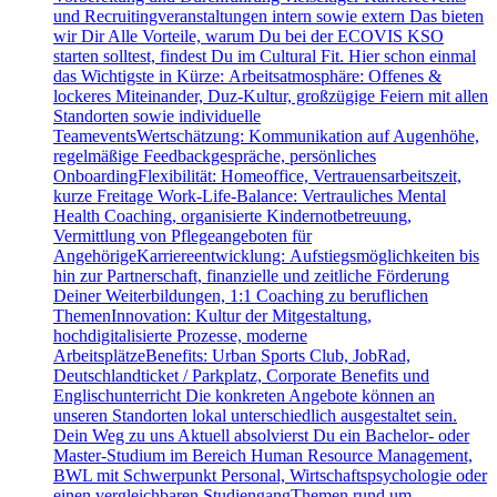
und Recruitingveranstaltungen intern sowie extern Das bieten
wir Dir Alle Vorteile, warum Du bei der ECOVIS KSO
starten solltest, findest Du im Cultural Fit. Hier schon einmal
das Wichtigste in Kürze: Arbeitsatmosphäre: Offenes &
lockeres Miteinander, Duz-Kultur, großzügige Feiern mit allen
Standorten sowie individuelle
TeameventsWertschätzung: Kommunikation auf Augenhöhe,
regelmäßige Feedbackgespräche, persönliches
OnboardingFlexibilität: Homeoffice, Vertrauensarbeitszeit,
kurze Freitage Work-Life-Balance: Vertrauliches Mental
Health Coaching, organisierte Kindernotbetreuung,
Vermittlung von Pflegeangeboten für
AngehörigeKarriereentwicklung: Aufstiegsmöglichkeiten bis
hin zur Partnerschaft, finanzielle und zeitliche Förderung
Deiner Weiterbildungen, 1:1 Coaching zu beruflichen
ThemenInnovation: Kultur der Mitgestaltung,
hochdigitalisierte Prozesse, moderne
ArbeitsplätzeBenefits: Urban Sports Club, JobRad,
Deutschlandticket / Parkplatz, Corporate Benefits und
Englischunterricht Die konkreten Angebote können an
unseren Standorten lokal unterschiedlich ausgestaltet sein.
Dein Weg zu uns Aktuell absolvierst Du ein Bachelor- oder
Master-Studium im Bereich Human Resource Management,
BWL mit Schwerpunkt Personal, Wirtschaftspsychologie oder
einen vergleichbaren StudiengangThemen rund um