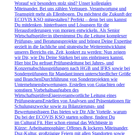
Worauf wir besonders stolz sind? Unser kollegiales
Miteinander. Bei uns zählen Vertrauen, Verantwortung und
Teamspirit mehr als Ellenbogen. Du möchtest die Zukunft der
ECOVIS KSO mitgestalten? Perfekt – denn bei uns kannst
Du mitdenken, hinterfragen und Lösungen für die
Herausforderungen von morgen entwickeln. Als Senior
Wirtschaftsprüfer:in übernimmst Du die Leitung komplexer
Prüfungs- und Beratungsprojekte und bringst Deine Expertise
gezielt in die fachliche und strategische Weiterentwicklung
unseres Bereichs ein. Zeit, konkret zu werden: Nun zeigen
wir Dir, wie Du Deine Stärken bei uns einbringen kannst.
Hier bist Du gefragt Prüfungsleitung bei Jahres- und
Konzernabschlussprüfungen nach HGB und IFRS sowie bei
Sonderprüfungen für Mandant:innen unterschiedlicher Größe
und BranchenDurchführung von Sonderprojekten wie
Unternehmensbewertungen, Erstellen von Gutachten oder
sonstigen Vorbehaltsaufgaben des
WirtschaftsprüfersEigenverantwortliche Leitung eines
PrüfungsteamsErstellen von Analysen und Präsentationen für
Schulungszwecke sowie zu Bilanzierungs- und
Bewertungsfragen Das bieten wir Dir Alle Vorteile, warum
Du bei der ECOVIS KSO starten solltest, findest Du
im Cultural Fit. Hier schon einmal das Wichtigste in
Kürze: Arbeitsatmosphäre: Offenes & lockeres Miteinander,
Duz-Kultur, großzügige Feiern mit allen Standorten sowie