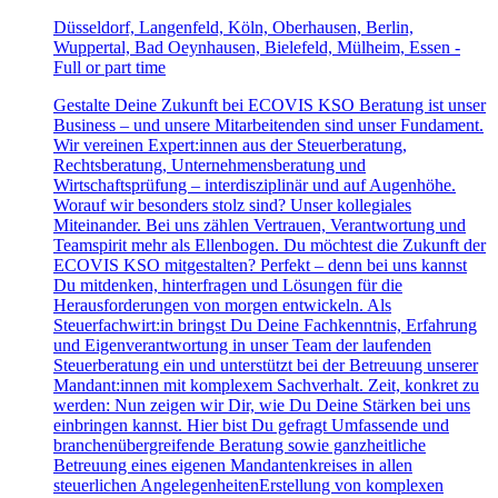
Düsseldorf, Langenfeld, Köln, Oberhausen, Berlin,
Wuppertal, Bad Oeynhausen, Bielefeld, Mülheim, Essen -
Full or part time
Gestalte Deine Zukunft bei ECOVIS KSO Beratung ist unser
Business – und unsere Mitarbeitenden sind unser Fundament.
Wir vereinen Expert:innen aus der Steuerberatung,
Rechtsberatung, Unternehmensberatung und
Wirtschaftsprüfung – interdisziplinär und auf Augenhöhe.
Worauf wir besonders stolz sind? Unser kollegiales
Miteinander. Bei uns zählen Vertrauen, Verantwortung und
Teamspirit mehr als Ellenbogen. Du möchtest die Zukunft der
ECOVIS KSO mitgestalten? Perfekt – denn bei uns kannst
Du mitdenken, hinterfragen und Lösungen für die
Herausforderungen von morgen entwickeln. Als
Steuerfachwirt:in bringst Du Deine Fachkenntnis, Erfahrung
und Eigenverantwortung in unser Team der laufenden
Steuerberatung ein und unterstützt bei der Betreuung unserer
Mandant:innen mit komplexem Sachverhalt. Zeit, konkret zu
werden: Nun zeigen wir Dir, wie Du Deine Stärken bei uns
einbringen kannst. Hier bist Du gefragt Umfassende und
branchenübergreifende Beratung sowie ganzheitliche
Betreuung eines eigenen Mandantenkreises in allen
steuerlichen AngelegenheitenErstellung von komplexen