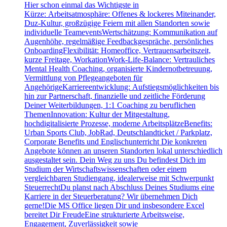
Hier schon einmal das Wichtigste in
Kürze: Arbeitsatmosphäre: Offenes & lockeres Miteinander,
Duz-Kultur, großzügige Feiern mit allen Standorten sowie
individuelle TeameventsWertschätzung: Kommunikation auf
Augenhöhe, regelmäßige Feedbackgespräche, persönliches
OnboardingFlexibilität: Homeoffice, Vertrauensarbeitszeit,
kurze Freitage, WorkationWork-Life-Balance: Vertrauliches
Mental Health Coaching, organisierte Kindernotbetreuung,
Vermittlung von Pflegeangeboten für
AngehörigeKarriereentwicklung: Aufstiegsmöglichkeiten bis
hin zur Partnerschaft, finanzielle und zeitliche Förderung
Deiner Weiterbildungen, 1:1 Coaching zu beruflichen
ThemenInnovation: Kultur der Mitgestaltung,
hochdigitalisierte Prozesse, moderne ArbeitsplätzeBenefits:
Urban Sports Club, JobRad, Deutschlandticket / Parkplatz,
Corporate Benefits und Englischunterricht Die konkreten
Angebote können an unseren Standorten lokal unterschiedlich
ausgestaltet sein. Dein Weg zu uns Du befindest Dich im
Studium der Wirtschaftswissenschaften oder einem
vergleichbaren Studiengang, idealerweise mit Schwerpunkt
SteuerrechtDu planst nach Abschluss Deines Studiums eine
Karriere in der Steuerberatung? Wir übernehmen Dich
gerne!Die MS Office liegen Dir und insbesondere Excel
bereitet Dir FreudeEine strukturierte Arbeitsweise,
Engagement, Zuverlässigkeit sowie