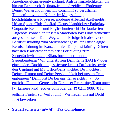
AngehörigeKarriereentwicklung: Aufstiegsmöglichkeiten bis
hin zur Partnerschaft, finanzielle und zeitliche Förderung
Deiner Weiterbildungen, 1:1 Coaching zu beruflichen
ThemenInnovation: Kultur der Mitgestaltung,
hochdigitalisierte Prozesse, moderne ArbeitsplätzeBenefits:
Urban Sports Club, JobRad, Deutschlandticket / Parkplatz,
Corporate Benefits und Englischunterricht Die konkreten
Angebote können an unseren Standorten lokal unterschiedlich
ausgestaltet sein. Dein Weg zu uns Erfolgreich absolvierte
Berufsausbildung zum SteuerfachangestelltenEinschlägige
Berufserfahrung im KanzleiumfeldDu planst künftig Deinen
nächsten Karriereschritt mit der Fortbildung zum
Steuerfachwirtin /-en, Bilanzbuchhalter:in oder
Steuerberater:in? Wir unterstützen Dich gerne!DATEV oder
eine andere Buchhaltungssoftware kennst Du bereits sowie
den Umgang mit MS OfficeGanz wichtig: Du möchtest
Deinen Humor und Deine Persönlichkeit bei uns im Team
einbringen? Dann bist Du bei uns genau richtig :) So
erreichst Du uns Gerne steht Dir unser Recruiting-Team unter
✉️ karriere-kso@ecovis.com oder der ☎️ 0211 908670 für
jegliche Fragen zur Verfügung. Wir freuen uns auf Dich!
Jetzt bewerben
Steuerfachwirte (m/w/d) - Tax Compliance