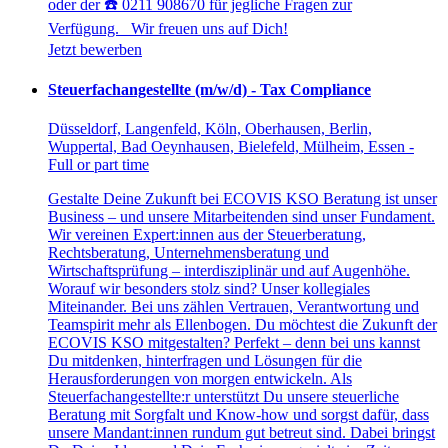
oder der ☎️ 0211 908670 für jegliche Fragen zur
Verfügung. Wir freuen uns auf Dich!
Jetzt bewerben
Steuerfachangestellte (m/w/d) - Tax Compliance
Düsseldorf, Langenfeld, Köln, Oberhausen, Berlin,
Wuppertal, Bad Oeynhausen, Bielefeld, Mülheim, Essen -
Full or part time
Gestalte Deine Zukunft bei ECOVIS KSO Beratung ist unser
Business – und unsere Mitarbeitenden sind unser Fundament.
Wir vereinen Expert:innen aus der Steuerberatung,
Rechtsberatung, Unternehmensberatung und
Wirtschaftsprüfung – interdisziplinär und auf Augenhöhe.
Worauf wir besonders stolz sind? Unser kollegiales
Miteinander. Bei uns zählen Vertrauen, Verantwortung und
Teamspirit mehr als Ellenbogen. Du möchtest die Zukunft der
ECOVIS KSO mitgestalten? Perfekt – denn bei uns kannst
Du mitdenken, hinterfragen und Lösungen für die
Herausforderungen von morgen entwickeln. Als
Steuerfachangestellte:r unterstützt Du unsere steuerliche
Beratung mit Sorgfalt und Know-how und sorgst dafür, dass
unsere Mandant:innen rundum gut betreut sind. Dabei bringst