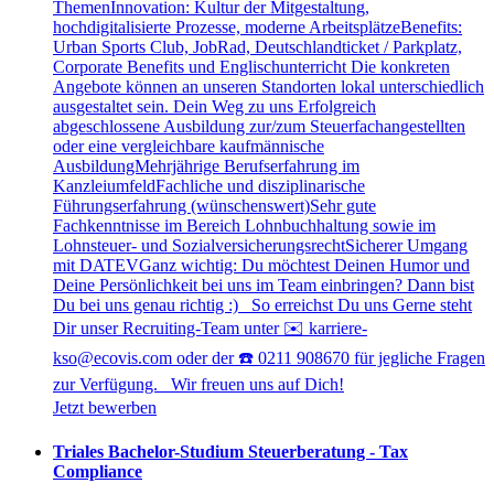
ThemenInnovation: Kultur der Mitgestaltung,
hochdigitalisierte Prozesse, moderne ArbeitsplätzeBenefits:
Urban Sports Club, JobRad, Deutschlandticket / Parkplatz,
Corporate Benefits und Englischunterricht Die konkreten
Angebote können an unseren Standorten lokal unterschiedlich
ausgestaltet sein. Dein Weg zu uns Erfolgreich
abgeschlossene Ausbildung zur/zum Steuerfachangestellten
oder eine vergleichbare kaufmännische
AusbildungMehrjährige Berufserfahrung im
KanzleiumfeldFachliche und disziplinarische
Führungserfahrung (wünschenswert)Sehr gute
Fachkenntnisse im Bereich Lohnbuchhaltung sowie im
Lohnsteuer- und SozialversicherungsrechtSicherer Umgang
mit DATEVGanz wichtig: Du möchtest Deinen Humor und
Deine Persönlichkeit bei uns im Team einbringen? Dann bist
Du bei uns genau richtig :) So erreichst Du uns Gerne steht
Dir unser Recruiting-Team unter ✉️ karriere-
kso@ecovis.com oder der ☎️ 0211 908670 für jegliche Fragen
zur Verfügung. Wir freuen uns auf Dich!
Jetzt bewerben
Triales Bachelor-Studium Steuerberatung - Tax
Compliance