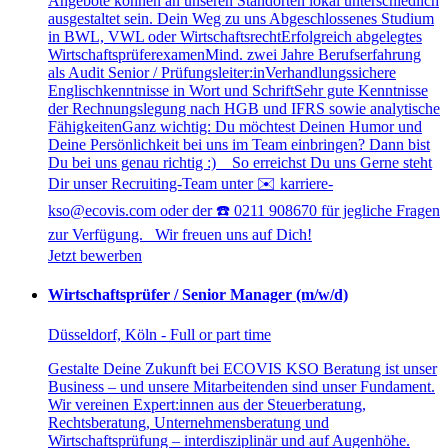
Angebote können an unseren Standorten lokal unterschiedlich
ausgestaltet sein. Dein Weg zu uns Abgeschlossenes Studium
in BWL, VWL oder WirtschaftsrechtErfolgreich abgelegtes
WirtschaftsprüferexamenMind. zwei Jahre Berufserfahrung
als Audit Senior / Prüfungsleiter:inVerhandlungssichere
Englischkenntnisse in Wort und SchriftSehr gute Kenntnisse
der Rechnungslegung nach HGB und IFRS sowie analytische
FähigkeitenGanz wichtig: Du möchtest Deinen Humor und
Deine Persönlichkeit bei uns im Team einbringen? Dann bist
Du bei uns genau richtig :) So erreichst Du uns Gerne steht
Dir unser Recruiting-Team unter ✉️ karriere-
kso@ecovis.com oder der ☎️ 0211 908670 für jegliche Fragen
zur Verfügung. Wir freuen uns auf Dich!
Jetzt bewerben
Wirtschaftsprüfer / Senior Manager (m/w/d)
Düsseldorf, Köln - Full or part time
Gestalte Deine Zukunft bei ECOVIS KSO Beratung ist unser
Business – und unsere Mitarbeitenden sind unser Fundament.
Wir vereinen Expert:innen aus der Steuerberatung,
Rechtsberatung, Unternehmensberatung und
Wirtschaftsprüfung – interdisziplinär und auf Augenhöhe.