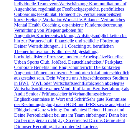
individuelle TeameventsWertschätzung: Kommunikation auf
Augenhöhe, regelmäßige Feedbackgespräche, persönliches
OnboardingFlexibilität: Homeoffice, Vertrauensarbeitszeit,
kurze Freitage, WorkationWork-Life-Balance: Vertrauliches
Mental Health Coaching, organisierte Kindernotbetreuung,
Vermittlung von Pflegeangeboten für
AngehörigeKarriereentwicklung: Aufstiegsmöglichkeiten bis
hin zur Partnerschaft, finanzielle und zeitliche Förderung
Deiner Weiterbildungen, 1:1 Coaching zu beruflichen
ThemenInnovation: Kultur der Mitgestaltung,
hochdigitalisierte Prozesse, moderne ArbeitsplätzeBenefits:
Urban Sports Club, JobRad, Deutschlandticket / Parkplatz,
Corporate Benefits und Englischunterricht Die konkreten
Angebote können an unseren Standorten lokal unterschiedlich
ausgestaltet sein. Dein Weg zu uns Abgeschlossenes Studium
in BWL, VWL oder WirtschaftsrechtErfolgreich abgelegtes
WirtschaftsprüferexamenMind. fünf Jahre Berufserfahrung als
Audit Senior / Prüfungsleiter:inVerhandlungssichere
Englischkenntnisse in Wort und SchriftSehr gute Kenntnisse
der Rechnungslegung nach HGB und IFRS sowie analytische
FähigkeitenGanz wichtig: Du möchtest Deinen Humor und
Deine Persönlichkeit bei uns im Team einbringen? Dann bist
Du bei uns genau richtig :) So erreichst Du uns Gerne steht
Dir unser Recruiting-Team unter ✉️ karriere-