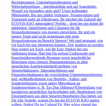
Rechtsberatung, Unternehmensberatung und
Wirtschaftsprüfung – interdisziplinär und auf Augenhöhe.
Worauf wir besonders stolz sind? Unser kollegiales
Miteinander. Bei uns zählen Vertrauen, Verantwortung und
Teamspirit mehr als Ellenbogen. Ihr möchtet die Zukunft der
ECOVIS KSO mitgestalten? Perfekt – denn bei uns könnt Ihr
mitdenken, hinterfragen und Lösungen für die
Herausforderungen von morgen entwickeln. Ihr seid ein
ganzes Team und sucht gemeinsam eine neue
Herausforderung im Bereich Steuern? Wir sind gespannt, wie
wir Euch bei uns integrieren können. Zeit, konkret zu werden:
Nun zeigen wir Euch, wie Ihr Eure Stärken bei uns
einbringen könnt. Hier bist Du gefragt Umfassende und
branchenübergreifende Beratung sowie ganzheitliche
Betreuung eines eigenen Mandantenkreises in allen
steuerlichen AngelegenheitenErstellung von
Steuererklärungen, Jahresabschlüssen und
Finanzbuchhaltungen für verschiedene Unternehmensformen
und -größenBegleitung von Betriebs-, Außen- und
Sonderprüfungen sowie aktive Mitwirkung an
Sonderprojekten (z. B. Tax Due Diligence)Überprüfung von
komplexen steuerlichen Sachverhalten inkl. Bearbeitung von
Einzelanfragen aus allen Steuerrechtsgebieten Das bieten wir
Dir Alle Vorteile, warum Du bei der ECOVIS KSO starten
solltest, findest Du im Cultural Fit. Hier schon einmal das