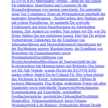
ECOVIS KSO mitgestalten? Perfekt – denn bei uns kannst
Du mitdenken, hinterfragen und Lösungen für die
Herausforderungen von morgen entwickeln. Du unterstützt
unser Tax Compliance-Team als Werkstudent:in innerhalb der
laufenden Steuerberatung – flexibel neben dem Studium und
mit echtem Praxisbezug. So sammelst Du wertvolle
Erfahrungen und lernst Steuerberatung im Arbeitsalltag
kennen. Zeit, konkret zu werden: Nun zeigen wir Dir, wie Du
Deine Stärken bei uns einbringen kannst. Hier bist Du gefragt
Vorbereitende Tätigkeiten für die Erstellung von
Jahresabschlüssen und SteuererklärungenUnterstützung bei
der Buchhaltung unserer Mandant:innen, der Erstellung von
Reportings für Finanzplanungen sowie
ProjektarbeitenDurchführung von
RecherchearbeitenMitwirkung im Tagesgeschäft bei der
Korrespondenz mit Mandant:innen und Behörden Das bieten
wir Dir Alle Vorteile, warum Du bei der ECOVIS KSO
starten solltest, findest Du im Cultural Fit. Hier schon einmal
das Wichtigste in Kürze: Arbeitsatmosphäre: Offenes &
lockeres Miteinander, Duz-Kultur, großzügige Feiern mit allen
Standorten sowie individuelle TeameventsWertschätzung:
Kommunikation auf Augenhöhe, regelmäßige
Feedbackgespräche, persönliches OnboardingFlexibilität:
Homeoffice, Vertrauensarbeitszeit, kurze Freitage,
WorkationWork-Life-Balance: Vertrauliches Mental Health