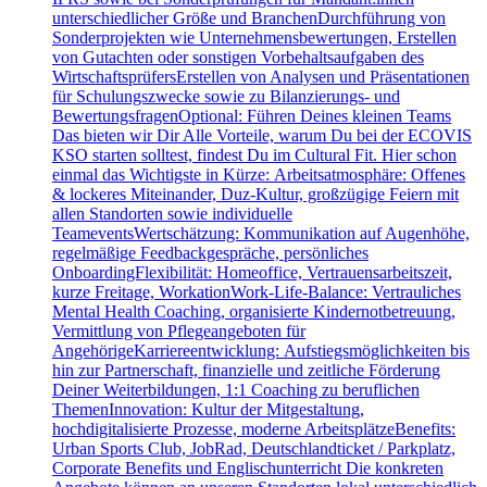
unterschiedlicher Größe und BranchenDurchführung von
Sonderprojekten wie Unternehmensbewertungen, Erstellen
von Gutachten oder sonstigen Vorbehaltsaufgaben des
WirtschaftsprüfersErstellen von Analysen und Präsentationen
für Schulungszwecke sowie zu Bilanzierungs- und
BewertungsfragenOptional: Führen Deines kleinen Teams
Das bieten wir Dir Alle Vorteile, warum Du bei der ECOVIS
KSO starten solltest, findest Du im Cultural Fit. Hier schon
einmal das Wichtigste in Kürze: Arbeitsatmosphäre: Offenes
& lockeres Miteinander, Duz-Kultur, großzügige Feiern mit
allen Standorten sowie individuelle
TeameventsWertschätzung: Kommunikation auf Augenhöhe,
regelmäßige Feedbackgespräche, persönliches
OnboardingFlexibilität: Homeoffice, Vertrauensarbeitszeit,
kurze Freitage, WorkationWork-Life-Balance: Vertrauliches
Mental Health Coaching, organisierte Kindernotbetreuung,
Vermittlung von Pflegeangeboten für
AngehörigeKarriereentwicklung: Aufstiegsmöglichkeiten bis
hin zur Partnerschaft, finanzielle und zeitliche Förderung
Deiner Weiterbildungen, 1:1 Coaching zu beruflichen
ThemenInnovation: Kultur der Mitgestaltung,
hochdigitalisierte Prozesse, moderne ArbeitsplätzeBenefits:
Urban Sports Club, JobRad, Deutschlandticket / Parkplatz,
Corporate Benefits und Englischunterricht Die konkreten