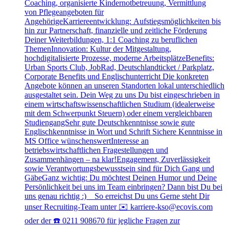
Coaching, organisierte Kindernotbetreuung, Vermittlung
von Pflegeangeboten für
AngehörigeKarriereentwicklung: Aufstiegsmöglichkeiten bis
hin zur Partnerschaft, finanzielle und zeitliche Förderung
Deiner Weiterbildungen, 1:1 Coaching zu beruflichen
ThemenInnovation: Kultur der Mitgestaltung,
hochdigitalisierte Prozesse, moderne ArbeitsplätzeBenefits:
Urban Sports Club, JobRad, Deutschlandticket / Parkplatz,
Corporate Benefits und Englischunterricht Die konkreten
Angebote können an unseren Standorten lokal unterschiedlich
ausgestaltet sein. Dein Weg zu uns Du bist eingeschrieben in
einem wirtschaftswissenschaftlichen Studium (idealerweise
mit dem Schwerpunkt Steuern) oder einem vergleichbaren
StudiengangSehr gute Deutschkenntnisse sowie gute
Englischkenntnisse in Wort und Schrift Sichere Kenntnisse in
MS Office wünschenswertInteresse an
betriebswirtschaftlichen Fragestellungen und
Zusammenhängen – na klar!Engagement, Zuverlässigkeit
sowie Verantwortungsbewusstsein sind für Dich Gang und
GäbeGanz wichtig: Du möchtest Deinen Humor und Deine
Persönlichkeit bei uns im Team einbringen? Dann bist Du bei
uns genau richtig :) So erreichst Du uns Gerne steht Dir
unser Recruiting-Team unter ✉️ karriere-kso@ecovis.com
oder der ☎️ 0211 908670 für jegliche Fragen zur