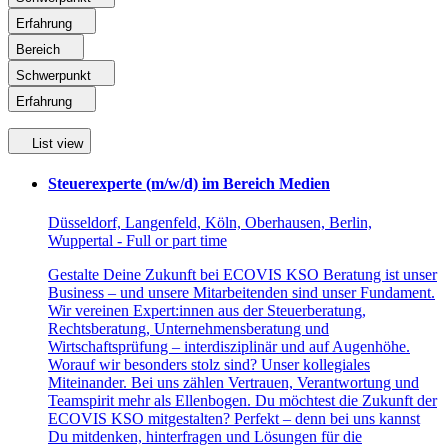
Erfahrung
Bereich
Schwerpunkt
Erfahrung
List view
Steuerexperte (m/w/d) im Bereich Medien
Düsseldorf, Langenfeld, Köln, Oberhausen, Berlin,
Wuppertal - Full or part time
Gestalte Deine Zukunft bei ECOVIS KSO Beratung ist unser
Business – und unsere Mitarbeitenden sind unser Fundament.
Wir vereinen Expert:innen aus der Steuerberatung,
Rechtsberatung, Unternehmensberatung und
Wirtschaftsprüfung – interdisziplinär und auf Augenhöhe.
Worauf wir besonders stolz sind? Unser kollegiales
Miteinander. Bei uns zählen Vertrauen, Verantwortung und
Teamspirit mehr als Ellenbogen. Du möchtest die Zukunft der
ECOVIS KSO mitgestalten? Perfekt – denn bei uns kannst
Du mitdenken, hinterfragen und Lösungen für die